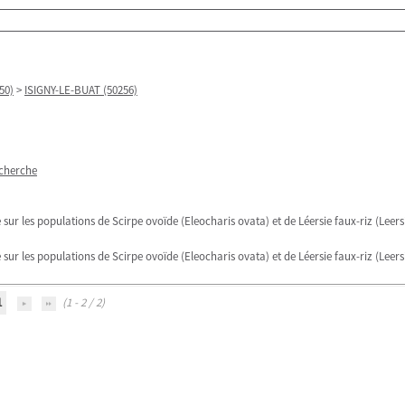
50)
>
ISIGNY-LE-BUAT (50256)
echerche
sur les populations de Scirpe ovoïde (Eleocharis ovata) et de Léersie faux-riz (Leersi
sur les populations de Scirpe ovoïde (Eleocharis ovata) et de Léersie faux-riz (Leersi
1
(1 - 2 / 2)