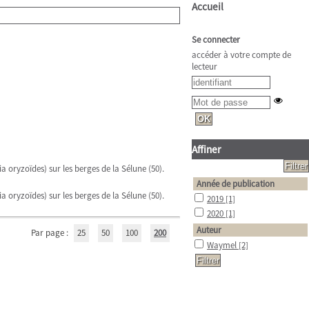
Accueil
Se connecter
accéder à votre compte de
lecteur
Affiner
a oryzoïdes) sur les berges de la Sélune (50).
Année de publication
a oryzoïdes) sur les berges de la Sélune (50).
2019
[1]
2020
[1]
Auteur
Par page :
25
50
100
200
Waymel
[2]