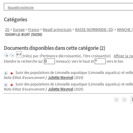
Nouvelle recherche
Catégories
ZG
>
Europe
>
France
>
Massif armoricain
>
BASSE-NORMANDIE (25)
>
MANCHE (
ISIGNY-LE-BUAT (50256)
Documents disponibles dans cette catégorie (
2
)
trié(s) par
(Pertinence décroissant(e), Titre croissant(e))
Affiner la r
Etendre la recherche sur
niveau(x) vers le haut et
vers le bas
Suivi des populations de Limoselle aquatique (Limosella aquatica) et veille 
Note d’état d’avancement
/
Juliette Waymel
(2019)
Suivi des populations de Limoselle aquatique (Limosella aquatica) et veille 
Note d’état d’avancement
/
Juliette Waymel
(2020)