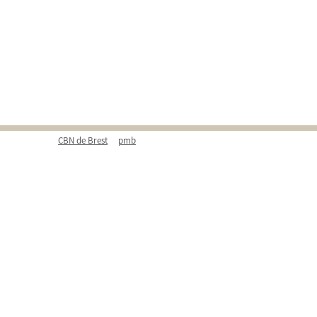
CBN de Brest
pmb