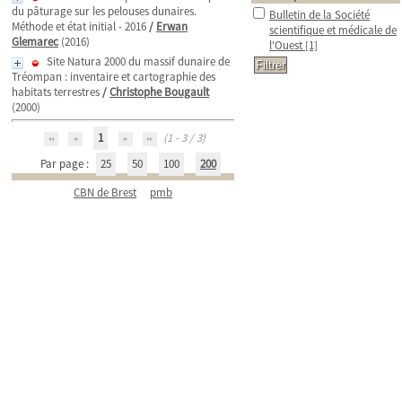
du pâturage sur les pelouses dunaires.
Bulletin de la Société
Méthode et état initial - 2016
/
Erwan
scientifique et médicale de
Glemarec
(2016)
l'Ouest
[1]
Site Natura 2000 du massif dunaire de
Tréompan : inventaire et cartographie des
habitats terrestres
/
Christophe Bougault
(2000)
1
(1 - 3 / 3)
Par page :
25
50
100
200
CBN de Brest
pmb