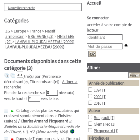
Accueil
Nouvelle recherche
Se connecter
Catégories
accéder à votre compte de
lecteur
ZG
>
Europe
>
France
>
Massif
armoricain
>
BRETAGNE (53)
>
FINISTERE
(29)
>
LAMPAUL-PLOUDALMEZEAU (29099)
LAMPAUL-PLOUDALMEZEAU (29099)
Documents disponibles dans cette
catégorie (
3
)
Affiner
trié(s) par
(Pertinence
décroissant(e), Titre croissant(e))
Affiner la
Année de publication
recherche
1894
[1]
Etendre la recherche sur
niveau(x)
2000
[1]
vers le haut et
vers le bas
2016
[1]
Catalogue des plantes vasculaires qui
Auteur
croissent spontanément dans le Finistère
Bougault
[1]
(suite 5)
/
Charles Armand Picquenard
in
Glemarec
[1]
Bulletin de la Société scientifique et médicale
Picquenard
[1]
de l'Ouest, t. 3, n°2 (3ème année, 1894)
Périodiques
Dunes de Tréompan : suivi de l’impact