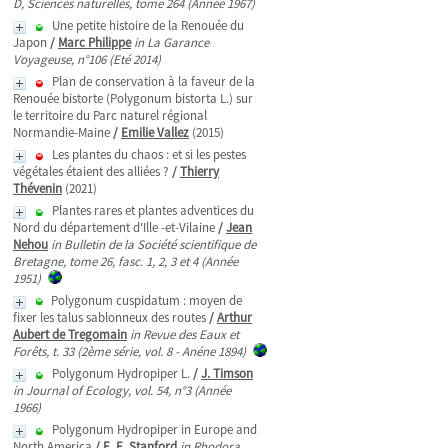
D, Sciences naturelles, tome 264 (Année 1967)
Une petite histoire de la Renouée du
Japon
/
Marc Philippe
in La Garance
Voyageuse, n°106 (Eté 2014)
Plan de conservation à la faveur de la
Renouée bistorte (Polygonum bistorta L.) sur
le territoire du Parc naturel régional
Normandie-Maine
/
Emilie Vallez
(2015)
Les plantes du chaos : et si les pestes
végétales étaient des alliées ?
/
Thierry
Thévenin
(2021)
Plantes rares et plantes adventices du
Nord du département d'Ille -et-Vilaine
/
Jean
Nehou
in Bulletin de la Société scientifique de
Bretagne, tome 26, fasc. 1, 2, 3 et 4 (Année
1951)
Polygonum cuspidatum : moyen de
fixer les talus sablonneux des routes
/
Arthur
Aubert de Tregomain
in Revue des Eaux et
Forêts, t. 33 (2ème série, vol. 8 - Anéne 1894)
Polygonum Hydropiper L.
/
J. Timson
in Journal of Ecology, vol. 54, n°3 (Année
1966)
Polygonum Hydropiper in Europe and
North America
/
E. E. Stanford
in Rhodora,