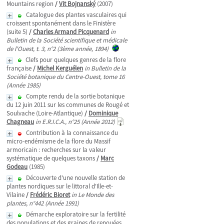
Mountains region
/
Vit Bojnanský
(2007)
Catalogue des plantes vasculaires qui
croissent spontanément dans le Finistère
(suite 5)
/
Charles Armand Picquenard
in
Bulletin de la Société scientifique et médicale
de l'Ouest, t. 3, n°2 (3ème année, 1894)
Clefs pour quelques genres de la flore
française
/
Michel Kerguélen
in Bulletin de la
Société botanique du Centre-Ouest, tome 16
(Année 1985)
Compte rendu de la sortie botanique
du 12 juin 2011 sur les communes de Rougé et
Soulvache (Loire-Atlantique)
/
Dominique
Chagneau
in E.R.I.C.A., n°25 (Année 2012)
Contribution à la connaissance du
micro-endémisme de la flore du Massif
armoricain : recherches sur la valeur
systématique de quelques taxons
/
Marc
Godeau
(1985)
Découverte d'une nouvelle station de
plantes nordiques sur le littoral d'Ille-et-
Vilaine
/
Frédéric Bioret
in Le Monde des
plantes, n°442 (Année 1991)
Démarche exploratoire sur la fertilité
des populations et des graines de renouées