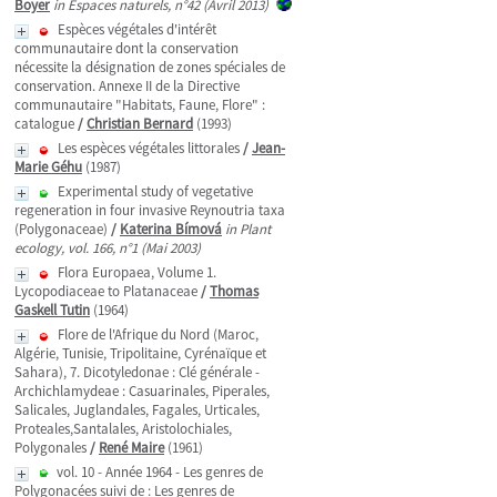
Boyer
in Espaces naturels, n°42 (Avril 2013)
Espèces végétales d'intérêt
communautaire dont la conservation
nécessite la désignation de zones spéciales de
conservation. Annexe II de la Directive
communautaire "Habitats, Faune, Flore" :
catalogue
/
Christian Bernard
(1993)
Les espèces végétales littorales
/
Jean-
Marie Géhu
(1987)
Experimental study of vegetative
regeneration in four invasive Reynoutria taxa
(Polygonaceae)
/
Katerina Bímová
in Plant
ecology, vol. 166, n°1 (Mai 2003)
Flora Europaea, Volume 1.
Lycopodiaceae to Platanaceae
/
Thomas
Gaskell Tutin
(1964)
Flore de l'Afrique du Nord (Maroc,
Algérie, Tunisie, Tripolitaine, Cyrénaïque et
Sahara), 7. Dicotyledonae : Clé générale -
Archichlamydeae : Casuarinales, Piperales,
Salicales, Juglandales, Fagales, Urticales,
Proteales,Santalales, Aristolochiales,
Polygonales
/
René Maire
(1961)
vol. 10 - Année 1964 - Les genres de
Polygonacées suivi de : Les genres de