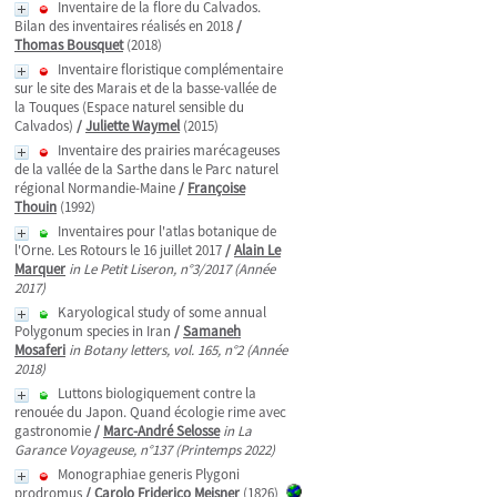
Inventaire de la flore du Calvados.
Bilan des inventaires réalisés en 2018
/
Thomas Bousquet
(2018)
Inventaire floristique complémentaire
sur le site des Marais et de la basse-vallée de
la Touques (Espace naturel sensible du
Calvados)
/
Juliette Waymel
(2015)
Inventaire des prairies marécageuses
de la vallée de la Sarthe dans le Parc naturel
régional Normandie-Maine
/
Françoise
Thouin
(1992)
Inventaires pour l'atlas botanique de
l'Orne. Les Rotours le 16 juillet 2017
/
Alain Le
Marquer
in Le Petit Liseron, n°3/2017 (Année
2017)
Karyological study of some annual
Polygonum species in Iran
/
Samaneh
Mosaferi
in Botany letters, vol. 165, n°2 (Année
2018)
Luttons biologiquement contre la
renouée du Japon. Quand écologie rime avec
gastronomie
/
Marc-André Selosse
in La
Garance Voyageuse, n°137 (Printemps 2022)
Monographiae generis Plygoni
prodromus
/
Carolo Friderico Meisner
(1826)