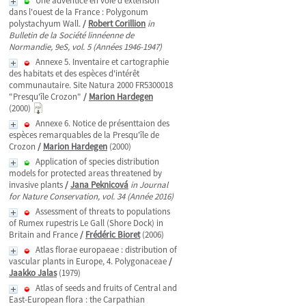
Une adventice en voie d'extension
dans l'ouest de la France : Polygonum
polystachyum Wall.
/
Robert Corillion
in
Bulletin de la Société linnéenne de
Normandie, 9eS, vol. 5 (Années 1946-1947)
Annexe 5. Inventaire et cartographie
des habitats et des espèces d'intérêt
communautaire. Site Natura 2000 FR5300018
"Presqu'île Crozon"
/
Marion Hardegen
(2000)
Annexe 6. Notice de présenttaion des
espèces remarquables de la Presqu'île de
Crozon
/
Marion Hardegen
(2000)
Application of species distribution
models for protected areas threatened by
invasive plants
/
Jana Peknicová
in Journal
for Nature Conservation, vol. 34 (Année 2016)
Assessment of threats to populations
of Rumex rupestris Le Gall (Shore Dock) in
Britain and France
/
Frédéric Bioret
(2006)
Atlas florae europaeae : distribution of
vascular plants in Europe, 4. Polygonaceae
/
Jaakko Jalas
(1979)
Atlas of seeds and fruits of Central and
East-European flora : the Carpathian