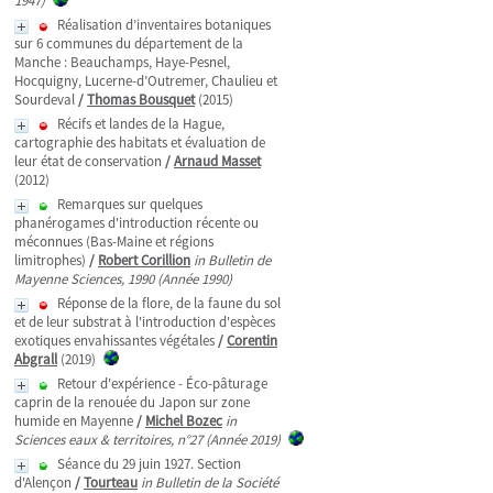
1947)
Réalisation d’inventaires botaniques
sur 6 communes du département de la
Manche : Beauchamps, Haye-Pesnel,
Hocquigny, Lucerne-d’Outremer, Chaulieu et
Sourdeval
/
Thomas Bousquet
(2015)
Récifs et landes de la Hague,
cartographie des habitats et évaluation de
leur état de conservation
/
Arnaud Masset
(2012)
Remarques sur quelques
phanérogames d'introduction récente ou
méconnues (Bas-Maine et régions
limitrophes)
/
Robert Corillion
in Bulletin de
Mayenne Sciences, 1990 (Année 1990)
Réponse de la flore, de la faune du sol
et de leur substrat à l'introduction d'espèces
exotiques envahissantes végétales
/
Corentin
Abgrall
(2019)
Retour d'expérience - Éco-pâturage
caprin de la renouée du Japon sur zone
humide en Mayenne
/
Michel Bozec
in
Sciences eaux & territoires, n°27 (Année 2019)
Séance du 29 juin 1927. Section
d'Alençon
/
Tourteau
in Bulletin de la Société