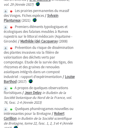
vol. 29 (Année 1927)
Les prairies permanentes du massif
des Vosges. Fiches espèces
/
Sylvain
Plantureux
(2021)
Premiers éléments typologiques et
écologiques des falaises meubles à Rumex
rupestris sur le littoral médocain (Aquitaine -
Gironde)
/
Mathilde (de) Cacqueray
(2008)
Prévention du risque de dissémination
des plantes invasives via la filière de
valorisation des déchets verts par
compostage. Etude de la survie des tiges, des
rhizomes et des graines de renouées
asiatiques intégrés dans un compost
industriel : rapport d'expérimentation
/
Louise
Barthod
(2017)
A propos de quelques observations
florisitiques
/
Jean Delay
in Bulletin de la
Société botanique du Nord de la France, vol.
76, fasc. 1-4 (Année 2023)
Quelques phanérogames nouvelles ou
intéressantes pour la Bretagne
/
Robert
Corillion
in Bulletin de la Société scientifique
de Bretagne, tome 22, fasc. 1, 2, 3 et 4 (Année