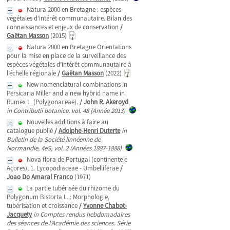
Natura 2000 en Bretagne : espèces
végétales d’intérêt communautaire. Bilan des
connaissances et enjeux de conservation
/
Gaëtan Masson
(2015)
Natura 2000 en Bretagne Orientations
pour la mise en place de la surveillance des
espèces végétales d’intérêt communautaire à
l’échelle régionale
/
Gaëtan Masson
(2022)
New nomenclatural combinations in
Persicaria Miller and a new hybrid name in
Rumex L. (Polygonaceae).
/
John R. Akeroyd
in Contributii botanice, vol. 48 (Année 2013)
Nouvelles additions à faire au
catalogue publié
/
Adolphe-Henri Duterte
in
Bulletin de la Société linnéenne de
Normandie, 4eS, vol. 2 (Années 1887-1888)
Nova flora de Portugal (continente e
Açores), 1. Lycopodiaceae - Umbelliferae
/
Joao Do Amaral Franco
(1971)
La partie tubérisée du rhizome du
Polygonum Bistorta L. : Morphologie,
tubérisation et croissance
/
Yvonne Chabot-
Jacquety
in Comptes rendus hebdomadaires
des séances de l'Académie des sciences. Série