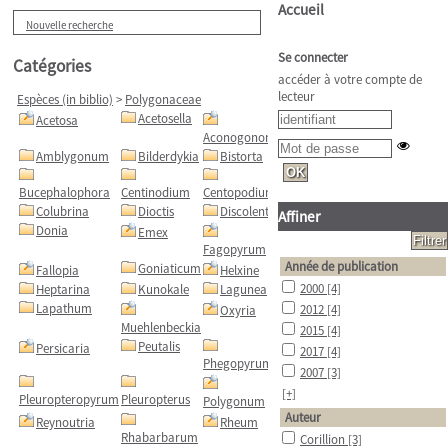
Accueil
Nouvelle recherche
Se connecter
Catégories
accéder à votre compte de
lecteur
Espèces (in biblio)
>
Polygonaceae
Acetosella
Acetosa
Aconogonon
Amblygonum
Bilderdykia
Bistorta
Bucephalophora
Centinodium
Centopodium
Colubrina
Dioctis
Discolenta
Affiner
Donia
Emex
Fagopyrum
Année de publication
Goniaticum
Fallopia
Helxine
2000
[4]
Heptarina
Kunokale
Lagunea
Lapathum
2012
[4]
Oxyria
Muehlenbeckia
2015
[4]
Peutalis
Persicaria
2017
[4]
Phegopyrum
2007
[3]
[+]
Pleuropteropyrum
Pleuropterus
Polygonum
Auteur
Reynoutria
Rheum
Rhabarbarum
Corillion
[3]