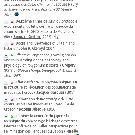
asiatiques des Côtes d’Armor
/
Jacques Haury
in Sciences eaux & territoires, n°27 (Année
2019)
Deuxième année de suivi du protocole
expérimental de lutte contre la renouée du
Japon sur le site SNCF Réseau de Morvillars
(90)
/
Brendan Greffier
(2022)
Docks and Knotweeds of Britain and
Ireland
/
John R. Akeroyd
(2014)
Effects of lengthened growing season
and soil warming on the phenology and
physiology of Polygonum bistorta
/
Gregory
Starr
in Global change biology, vol. 6, fasc. 3
(Mars 2000)
Effet des facteurs phytotechniques sur
la structure et l'évolution des populations de
mauvaises herbes
/
Jacques Gasquez
(1987)
Elaboration d'une stratégie de lutte
contre les plantes invasives en Presqu'île de
Crozon
/
Rozenn Jézéquel
(2006)
Éliminer la Renouée du japon : la
technique du concassage-bâchage des terres
infestées offre de nouvelles perspectives pour
l'élimination des Renouées du Japon
/
Mireille