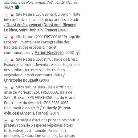
linnéenne de Normandie, 7eS, vol. 10 (Année
1927)
Site Natura 200 Gavres-Quiberon. Note
interprétative : bilan des deux années d'étude
/
Ouest Aménagement (Ouest Am') (Rennes,
Le Rheu, Saint Herblain, France)
(2001)
Site Natura 2000 FR5300018 "Presqu'île
Crozon". Inventaire et cartographie des
habitats et des espèces d'intérêt
communautaire
/
Marion Hardegen
(2000)
Site Natura 2000 n°46 : Rade de Brest,
Estuaire de l'Aulne. Inventaire et cartographie
des habitats terrestres et des espèces
végétales d'intérêt communautaire
/
Christophe Bougault
(2004)
Sites Natura 2000 - Baie d'Yffiniac,
anse de Morieux : ZSC FR5300066, Baie de
Saint-Brieuc : ZPS FR5310050, Iles du Grand
Pourrier et du verdelet : ZPS FR5310053.
Document d'objectifs
/
X. Hardy (Bureau
d'études) (Ancenis, France)
(2007)
Stratégie d'actions prioritaires pour la
préservation de 5 espèces végétales à très
forte valeur patrimoniale : Asplenium
onopteris, Centaurium scilloides, Narcissus