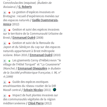
Convolvulacées (esquisse)
(Bulletin de
Boissiera)
/
G. Roberty
La gestion d'espèces invasives en
Bretagne : recueil d'expériences menées sur
des espaces naturels
/
Gaëlle Quemmerais-
Amice
(2012)
Gestion et suivi des espèces invasives
sur le territoire de la Communauté Urbaine de
Brest
/
Emmanuel Quéré
(2008)
Gestion et suivi de la Renouée du
Japon et du Sénéçon du cap sur des espaces
naturels appartenant à Brest métropole
océane. Bilan 2010
/
Emmanuel Quéré
(2010)
Les gisements Cerny d'Hébécrevon "le
village de l'Hôtel Torquet" et "La Couesnerie"
(Manche)
/
Emmanuel Ghesquière
in Bulletin
de la Société préhistorique française, t. 96, n°
4 (1999)
Guide des espèces exotiques
envahissantes du réseau routier de la DIR
Massif central
/
Sylvain Nicolas
(2011)
Impact de huit plantes invasives sur
des communautés végétales de la région
méditerranéenne
/
Chloé Pierre
(2012)