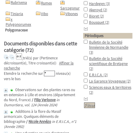
Rubrivena
Rumex
Hardegen
[3]
Sarcogonum
Akeroyd
[2]
Tiniaria
Vibo
Vibones
Bioret
[2]
x
Bousquet
[2]
Polygonorumex
[+]
Polygonaceae
Périodiques
Bulletin de la Société
Documents disponibles dans cette
linnéenne de Normandie
catégorie (
72
)
[3]
trié(s) par
(Pertinence
Bulletin de la Société
décroissant(e), Titre croissant(e))
Affiner la
scientifique de Bretagne
recherche
[2]
Etendre la recherche sur
niveau(x)
E.R.I.C.A.
[2]
vers le bas
La Garance Voyageuse
[2]
Sciences eaux & territoires
Observations sur des plantes rares ou
[2]
en extension à Lille et environs (département
[+]
du Nord, France)
/
Filip Verloove
in
Dumortiera, vol. 124 (Année 2024)
Additions à la flore du Massif
armoricain. Quelques éléments de
bibliographie
/
Nicole Annézo
in E.R.I.C.A., n°1
(Année 1992)