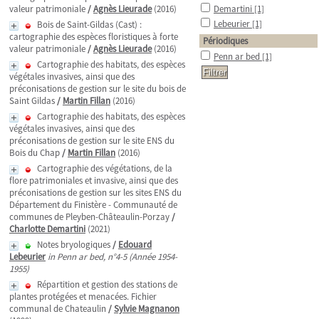
valeur patrimoniale
/
Agnès Lieurade
(2016)
Demartini
[1]
Lebeurier
[1]
Bois de Saint-Gildas (Cast) :
cartographie des espèces floristiques à forte
Périodiques
valeur patrimoniale
/
Agnès Lieurade
(2016)
Penn ar bed
[1]
Cartographie des habitats, des espèces
végétales invasives, ainsi que des
préconisations de gestion sur le site du bois de
Saint Gildas
/
Martin Fillan
(2016)
Cartographie des habitats, des espèces
végétales invasives, ainsi que des
préconisations de gestion sur le site ENS du
Bois du Chap
/
Martin Fillan
(2016)
Cartographie des végétations, de la
flore patrimoniales et invasive, ainsi que des
préconisations de gestion sur les sites ENS du
Département du Finistère - Communauté de
communes de Pleyben-Châteaulin-Porzay
/
Charlotte Demartini
(2021)
Notes bryologiques
/
Edouard
Lebeurier
in Penn ar bed, n°4-5 (Année 1954-
1955)
Répartition et gestion des stations de
plantes protégées et menacées. Fichier
communal de Chateaulin
/
Sylvie Magnanon