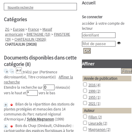
Accueil
Nouvelle recherche
Se connecter
Catégories
accéder à votre compte de
lecteur
ZG
>
Europe
>
France
>
Massif
armoricain
>
BRETAGNE (53)
>
FINISTERE
(29)
>
CHATEAULIN (29026)
CHATEAULIN (29026)
Documents disponibles dans cette
catégorie (
8
)
Affiner
trié(s) par
(Pertinence
décroissant(e), Titre croissant(e))
Affiner la
Année de publication
recherche
2016
[4]
Etendre la recherche sur
niveau(x)
1999
[2]
vers le haut et
vers le bas
1955
[1]
2021
[1]
Bilan de la répartition des stations de
plantes protégées et menacées dans 14
Auteur
communes du Parc naturel régional
Fillan
[2]
d'Armorique
/
Sylvie Magnanon
(1999)
Lieurade
[2]
Bois du Chap (Dinéault, Châteaulin) :
Magnanon
[2]
cartographie des espèces floristiques à forte