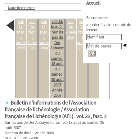
Accueil
Nouvelle recherche
Se connecter
vol.
vol.
vol.
vol. 33,
vol.
vol.
vol.
accéder à votre compte de
24,
24,
25,
fasc. 2 -
34
37,
37,
lecteur
fasc.
fasc.
fasc.
Sur les
Année
fasc.
fasc.
1
2
1
pas de
2009
1
2
Année
Année
Année
Des
Année
Année
1999
1999
2000
Abbayes
2012
2012
du
samedi
18 août
au
samedi
25 août
2007
Année
2008
Bulletin d'informations de l'Association
française de lichénologie
/ Association
française de Lichénologie (AFL) .
vol. 33, fasc. 2
Sur les pas de Des Abbayes du samedi 18 août au samedi 25
août 2007
Mention de date : Année 2008
Paru le : 15/01/2008