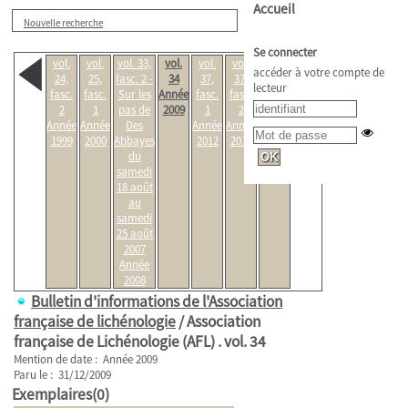
Accueil
Nouvelle recherche
Se connecter
vol.
vol.
vol. 33,
vol.
vol.
vol.
vol.
accéder à votre compte de
24,
25,
fasc. 2 -
34
37,
37,
38,
lecteur
fasc.
fasc.
Sur les
Année
fasc.
fasc.
fasc.
2
1
pas de
2009
1
2
1
Année
Année
Des
Année
Année
Année
1999
2000
Abbayes
2012
2012
2013
du
samedi
18 août
au
samedi
25 août
2007
Année
2008
Bulletin d'informations de l'Association
française de lichénologie
/ Association
française de Lichénologie (AFL) .
vol. 34
Mention de date : Année 2009
Paru le : 31/12/2009
Exemplaires(0)