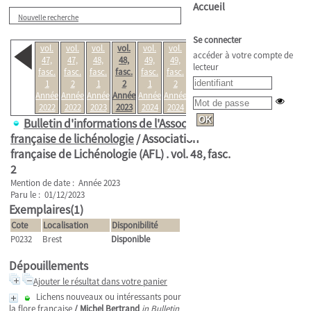
Accueil
Nouvelle recherche
Se connecter
vol.
vol.
vol.
vol.
vol.
vol.
vol.
accéder à votre compte de
47,
47,
48,
48,
49,
49,
50,
lecteur
fasc.
fasc.
fasc.
fasc.
fasc.
fasc.
fasc.
1
2
1
2
1
2
1
Année
Année
Année
Année
Année
Année
Année
2022
2022
2023
2023
2024
2024
2025
Bulletin d'informations de l'Association
française de lichénologie
/ Association
française de Lichénologie (AFL) .
vol. 48, fasc.
2
Mention de date : Année 2023
Paru le : 01/12/2023
Exemplaires(1)
Cote
Localisation
Disponibilité
P0232
Brest
Disponible
Dépouillements
Ajouter le résultat dans votre panier
Lichens nouveaux ou intéressants pour
la flore française
/
Michel Bertrand
in Bulletin