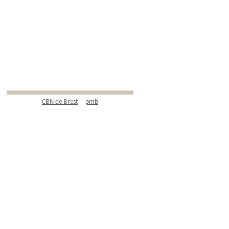
CBN de Brest
pmb