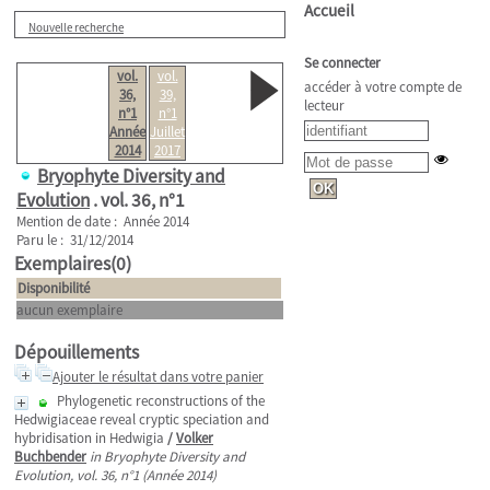
Accueil
Nouvelle recherche
Se connecter
vol.
vol.
accéder à votre compte de
36,
39,
lecteur
n°1
n°1
Année
Juillet
2014
2017
Bryophyte Diversity and
Evolution
.
vol. 36, n°1
Mention de date : Année 2014
Paru le : 31/12/2014
Exemplaires(0)
Disponibilité
aucun exemplaire
Dépouillements
Ajouter le résultat dans votre panier
Phylogenetic reconstructions of the
Hedwigiaceae reveal cryptic speciation and
hybridisation in Hedwigia
/
Volker
Buchbender
in Bryophyte Diversity and
Evolution, vol. 36, n°1 (Année 2014)