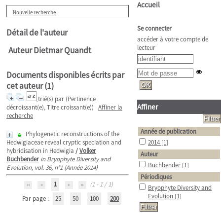
Accueil
Nouvelle recherche
Se connecter
Détail de l'auteur
accéder à votre compte de
lecteur
Auteur Dietmar Quandt
Documents disponibles écrits par
cet auteur (
1
)
trié(s) par
(Pertinence
Affiner
décroissant(e), Titre croissant(e))
Affiner la
recherche
Année de publication
Phylogenetic reconstructions of the
Hedwigiaceae reveal cryptic speciation and
2014
[1]
hybridisation in Hedwigia
/
Volker
Auteur
Buchbender
in Bryophyte Diversity and
Buchbender
[1]
Evolution, vol. 36, n°1 (Année 2014)
Périodiques
1
(1 - 1 / 1)
Bryophyte Diversity and
Evolution
[1]
Par page :
25
50
100
200