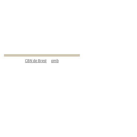
CBN de Brest
pmb