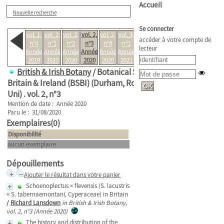
Accueil
Nouvelle recherche
Se connecter
vol. 1,
vol. 2,
vol. 2,
vol. 2,
vol. 2,
vol. 3,
vol. 3,
accéder à votre compte de
n°4
n°1
n°2
n°3
n°4
n°1
n°2
lecteur
Année
Année
Année
Année
Année
Année
Année
2019
2020
2020
2020
2020
2021
2021
British & Irish Botany
/ Botanical Society of
Britain & Ireland (BSBI) (Durham, Royaume-
Uni) .
vol. 2, n°3
Mention de date : Année 2020
Paru le : 31/08/2020
Exemplaires(0)
Disponibilité
aucun exemplaire
Dépouillements
Ajouter le résultat dans votre panier
Schoenoplectus × flevensis (S. lacustris
× S. tabernaemontani, Cyperaceae) in Britain
/
Richard Lansdown
in British & Irish Botany,
vol. 2, n°3 (Année 2020)
The history and distribution of the