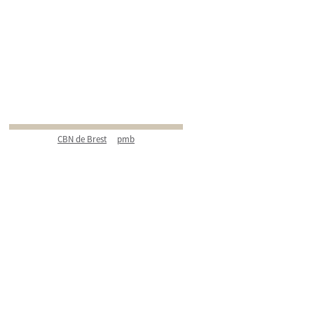
CBN de Brest
pmb