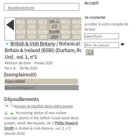
Accueil
Nouvelle recherche
Se connecter
vol. 1,
vol. 1,
vol. 2,
vol. 2,
vol. 2,
vol. 2,
vol. 3,
accéder à votre compte de
n°3
n°4
n°1
n°2
n°3
n°4
n°1
lecteur
Année
Année
Année
Année
Année
Année
Année
2019
2019
2020
2020
2020
2020
2021
British & Irish Botany
/ Botanical Society of
Britain & Ireland (BSBI) (Durham, Royaume-
Uni) .
vol. 2, n°2
Mention de date : Année 2020
Paru le : 30/06/2020
Exemplaires(0)
Disponibilité
aucun exemplaire
Dépouillements
Ajouter le résultat dans votre panier
Increasing status of non-native
vascular plants in the Sefton Coast sand-dune
system, north Merseyside, UK
/
Philip Howard
Smith
in British & Irish Botany, vol. 2, n°2
(Année 2020)