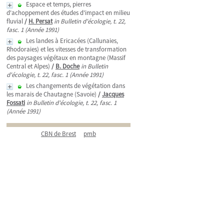
Espace et temps, pierres
d'achoppement des études d'impact en milieu
fluvial
/
H. Persat
in Bulletin d'écologie, t. 22,
fasc. 1 (Année 1991)
Les landes à Ericacées (Callunaies,
Rhodoraies) et les vitesses de transformation
des paysages végétaux en montagne (Massif
Central et Alpes)
/
B. Doche
in Bulletin
d'écologie, t. 22, fasc. 1 (Année 1991)
Les changements de végétation dans
les marais de Chautagne (Savoie)
/
Jacques
Fossati
in Bulletin d'écologie, t. 22, fasc. 1
(Année 1991)
CBN de Brest
pmb