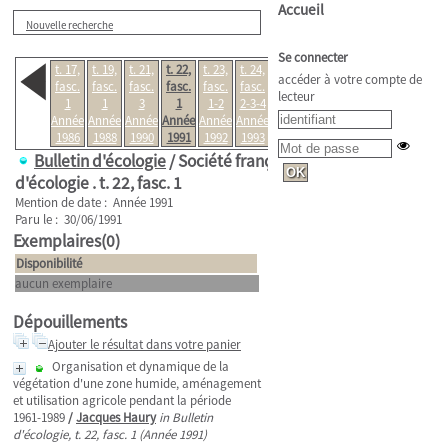
Accueil
Nouvelle recherche
Se connecter
t. 17,
t. 19,
t. 21,
t. 22,
t. 23,
t. 24,
accéder à votre compte de
fasc.
fasc.
fasc.
fasc.
fasc.
fasc.
lecteur
1
1
3
1
1-2
2-3-4
Année
Année
Année
Année
Année
Année
1986
1988
1990
1991
1992
1993
Bulletin d'écologie
/ Société française
d'écologie .
t. 22, fasc. 1
Mention de date : Année 1991
Paru le : 30/06/1991
Exemplaires(0)
Disponibilité
aucun exemplaire
Dépouillements
Ajouter le résultat dans votre panier
Organisation et dynamique de la
végétation d'une zone humide, aménagement
et utilisation agricole pendant la période
1961-1989
/
Jacques Haury
in Bulletin
d'écologie, t. 22, fasc. 1 (Année 1991)