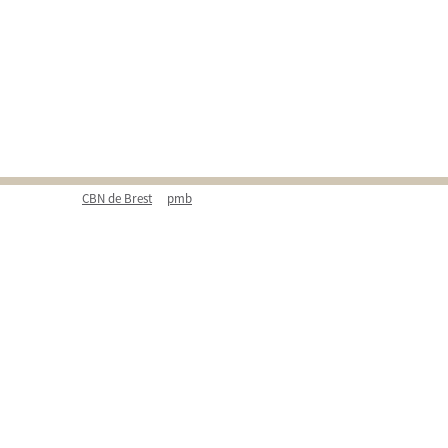
CBN de Brest
pmb