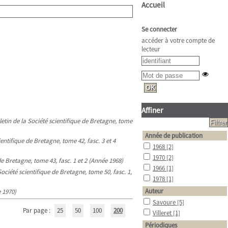
Accueil
Se connecter
accéder à votre compte de
lecteur
Affiner
letin de la Société scientifique de Bretagne, tome
Année de publication
ientifique de Bretagne, tome 42, fasc. 3 et 4
1968
[2]
1970
[2]
 de Bretagne, tome 43, fasc. 1 et 2 (Année 1968)
1966
[1]
 Société scientifique de Bretagne, tome 50, fasc. 1,
1978
[1]
Auteur
e 1970)
Savoure
[5]
Par page :
25
50
100
200
Villeret
[1]
Périodiques