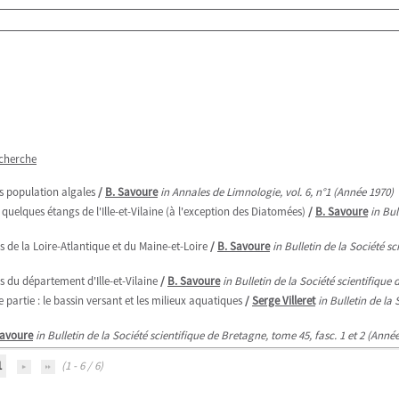
echerche
s population algales
/
B. Savoure
in Annales de Limnologie, vol. 6, n°1 (Année 1970)
quelques étangs de l'Ille-et-Vilaine (à l'exception des Diatomées)
/
B. Savoure
in Bul
s de la Loire-Atlantique et du Maine-et-Loire
/
B. Savoure
in Bulletin de la Société sc
s du département d'Ille-et-Vilaine
/
B. Savoure
in Bulletin de la Société scientifique
partie : le bassin versant et les milieux aquatiques
/
Serge Villeret
in Bulletin de la
Savoure
in Bulletin de la Société scientifique de Bretagne, tome 45, fasc. 1 et 2 (Anné
1
(1 - 6 / 6)