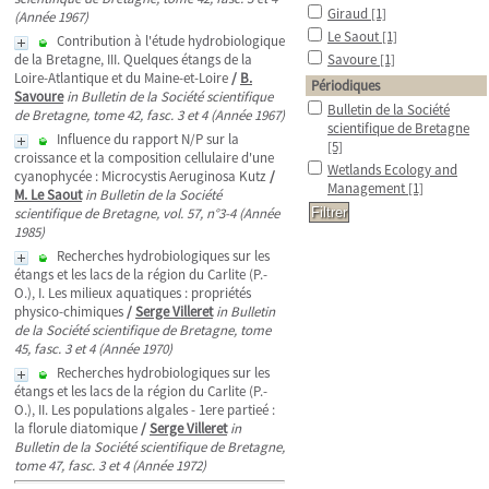
Giraud
[1]
(Année 1967)
Le Saout
[1]
Contribution à l'étude hydrobiologique
de la Bretagne, III. Quelques étangs de la
Savoure
[1]
Loire-Atlantique et du Maine-et-Loire
/
B.
Périodiques
Savoure
in Bulletin de la Société scientifique
Bulletin de la Société
de Bretagne, tome 42, fasc. 3 et 4 (Année 1967)
scientifique de Bretagne
Influence du rapport N/P sur la
[5]
croissance et la composition cellulaire d'une
Wetlands Ecology and
cyanophycée : Microcystis Aeruginosa Kutz
/
Management
[1]
M. Le Saout
in Bulletin de la Société
scientifique de Bretagne, vol. 57, n°3-4 (Année
1985)
Recherches hydrobiologiques sur les
étangs et les lacs de la région du Carlite (P.-
O.), I. Les milieux aquatiques : propriétés
physico-chimiques
/
Serge Villeret
in Bulletin
de la Société scientifique de Bretagne, tome
45, fasc. 3 et 4 (Année 1970)
Recherches hydrobiologiques sur les
étangs et les lacs de la région du Carlite (P.-
O.), II. Les populations algales - 1ere partieé :
la florule diatomique
/
Serge Villeret
in
Bulletin de la Société scientifique de Bretagne,
tome 47, fasc. 3 et 4 (Année 1972)