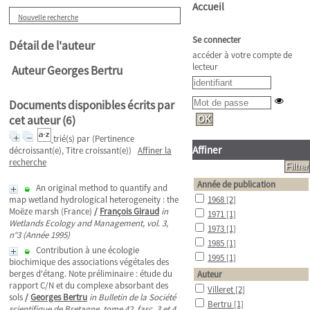
Accueil
Nouvelle recherche
Se connecter
Détail de l'auteur
accéder à votre compte de
lecteur
Auteur Georges Bertru
Documents disponibles écrits par
cet auteur (
6
)
trié(s) par
(Pertinence
Affiner
décroissant(e), Titre croissant(e))
Affiner la
recherche
Année de publication
An original method to quantify and
map wetland hydrological heterogeneity : the
1968
[2]
Moëze marsh (France)
/
François Giraud
in
1971
[1]
Wetlands Ecology and Management, vol. 3,
1973
[1]
n°3 (Année 1995)
1985
[1]
Contribution à une écologie
1995
[1]
biochimique des associations végétales des
berges d'étang. Note préliminaire : étude du
Auteur
rapport C/N et du complexe absorbant des
Villeret
[2]
sols
/
Georges Bertru
in Bulletin de la Société
Bertru
[1]
scientifique de Bretagne, tome 42, fasc. 3 et 4