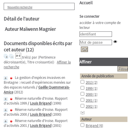
Accueil
Nouvelle recherche
Se connecter
Détail de l'auteur
accéder à votre compte de
lecteur
Auteur Maïwenn Magnier
Documents disponibles écrits par
cet auteur (
12
)
trié(s) par
(Pertinence
Affiner
décroissant(e), Titre croissant(e))
Affiner la
recherche
Année de publication
La gestion d'espèces invasives en
Bretagne : recueil d'expériences menées sur
2013
[2]
des espaces naturels
/
Gaëlle Quemmerais-
1999
[1]
Amice
(2012)
2000
[1]
Réserve naturelle d'Iroise. Rapport
2001
[1]
d'activités 1999
/
Louis Brigand
(1999)
2002
[1]
Réserve naturelle d'Iroise. Rapport
[+]
d'activités 2000
/
Louis Brigand
(2000)
Auteur
Réserve naturelle d'Iroise. Rapport
d'activités 2001
/
Louis Brigand
(2001)
Brigand
[6]