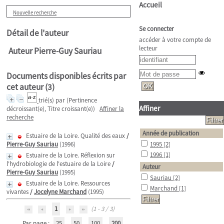
Accueil
Nouvelle recherche
Se connecter
Détail de l'auteur
accéder à votre compte de
lecteur
Auteur Pierre-Guy Sauriau
Documents disponibles écrits par
cet auteur (
3
)
trié(s) par
(Pertinence
Affiner
décroissant(e), Titre croissant(e))
Affiner la
recherche
Année de publication
Estuaire de la Loire. Qualité des eaux
/
Pierre-Guy Sauriau
(1996)
1995
[2]
1996
[1]
Estuaire de la Loire. Réflexion sur
l'hydrobiologie de l'estuaire de la Loire
/
Auteur
Pierre-Guy Sauriau
(1995)
Sauriau
[2]
Estuaire de la Loire. Ressources
Marchand
[1]
vivantes
/
Jocelyne Marchand
(1995)
1
(1 - 3 / 3)
Par page :
25
50
100
200