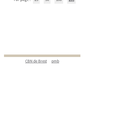
CBN de Brest
pmb