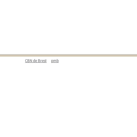
CBN de Brest
pmb