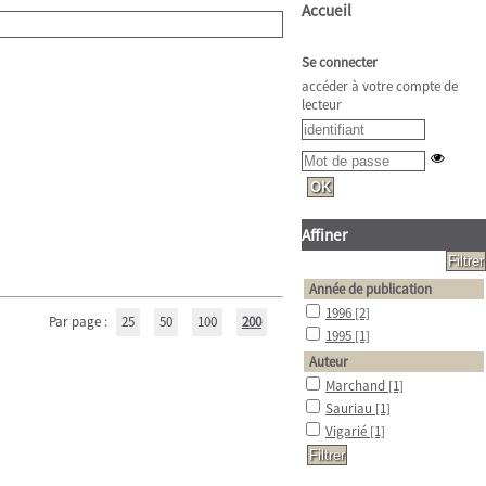
Accueil
Se connecter
accéder à votre compte de
lecteur
Affiner
Année de publication
1996
[2]
Par page :
25
50
100
200
1995
[1]
Auteur
Marchand
[1]
Sauriau
[1]
Vigarié
[1]