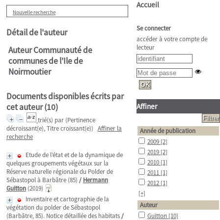
Accueil
Nouvelle recherche
Se connecter
Détail de l'auteur
accéder à votre compte de
lecteur
Auteur Communauté de
communes de l'Ile de
Noirmoutier
Documents disponibles écrits par
cet auteur (
10
)
Affiner
trié(s) par
(Pertinence
décroissant(e), Titre croissant(e))
Affiner la
Année de publication
recherche
2009
[2]
2019
[2]
Etude de l’état et de la dynamique de
2010
[1]
quelques groupements végétaux sur la
Réserve naturelle régionale du Polder de
2011
[1]
Sébastopol à Barbâtre (85)
/
Hermann
2012
[1]
Guitton
(2019)
[+]
Inventaire et cartographie de la
Auteur
végétation du polder de Sébastopol
(Barbâtre, 85). Notice détaillée des habitats
/
Guitton
[10]