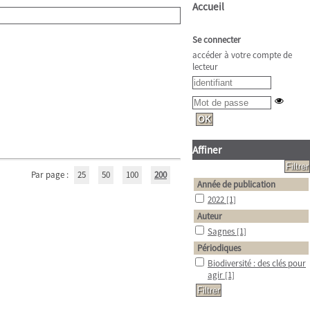
Accueil
Se connecter
accéder à votre compte de
lecteur
Affiner
Par page :
25
50
100
200
Année de publication
2022
[1]
Auteur
Sagnes
[1]
Périodiques
Biodiversité : des clés pour
agir
[1]