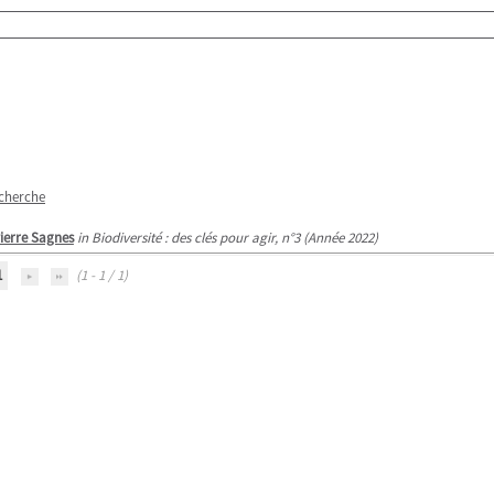
echerche
ierre Sagnes
in Biodiversité : des clés pour agir, n°3 (Année 2022)
1
(1 - 1 / 1)