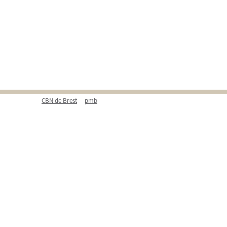
CBN de Brest
pmb