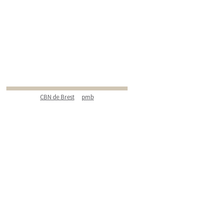
CBN de Brest
pmb