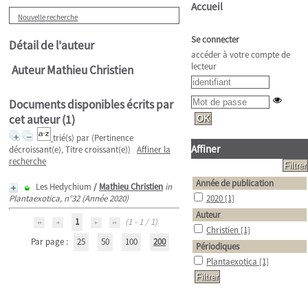
Accueil
Nouvelle recherche
Se connecter
Détail de l'auteur
accéder à votre compte de
lecteur
Auteur Mathieu Christien
Documents disponibles écrits par
cet auteur (
1
)
trié(s) par
(Pertinence
Affiner
décroissant(e), Titre croissant(e))
Affiner la
recherche
Année de publication
Les Hedychium
/
Mathieu Christien
in
Plantaexotica, n°32 (Année 2020)
2020
[1]
Auteur
1
(1 - 1 / 1)
Christien
[1]
Par page :
25
50
100
200
Périodiques
Plantaexotica
[1]