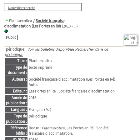
Nouvelle recherche
Plantaexotica
/
Société française
d'acclimatation (Les Portes en Ré)
(2013 - ...)
Public
[périodique]
Voir les bulletins disponibles
Rechercher dans ce
périodique
Titre :
Plantaexotica
Type de
texte imprimé
document :
Auteurs :
Société française d'acclimatation (Les Portes en Ré)
,
Auteur
Editeur :
Les Portes en Ré : Société française d'acclimatation
Année de
2013 - ...
publication :
Langues :
Français (
fre
)
Type de
périodique
publication :
Référence
Revue :
Plantaexotica
, Les Portes en Ré : Société
biblio :
française d'acclimatation.
ID PMB :
59159