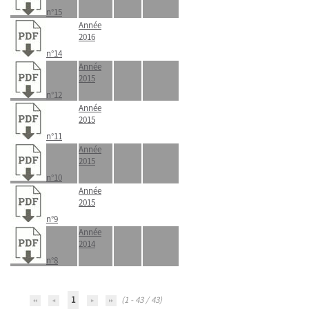
n°15
Année
2016
n°14
Année
2015
n°12
Année
2015
n°11
Année
2015
n°10
Année
2015
n°9
Année
2014
n°8
1
(1 - 43 / 43)