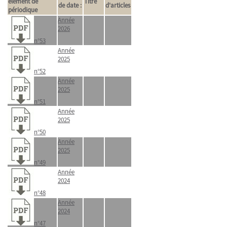
élément de
Titre
de date :
d'articles
périodique
Année
2026
n°53
Année
2025
n°52
Année
2025
n°51
Année
2025
n°50
Année
2025
n°49
Année
2024
n°48
Année
2024
n°47