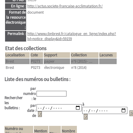
En ligne :
http://actus.societe-francaise-acclimatation.fr/
Format de
document
la ressource
électronique
:
Permalink :
http://www.cbnbrest.fr/catalogue_en_ligne/index.php?
lvl=notice_display&id=59159
Etat des collections
Localisation
Cote
Support
Collection
Lacunes
Brest
P0273
papier
n°9 (2015)- ....
Brest
P0273
électronique
n°8 (2014)
Liste des numéros ou bulletins :
par
numéro
Rechercher
: le
les
à
par
bulletins :
date :
de
Numéro ou
Mention
Nombre