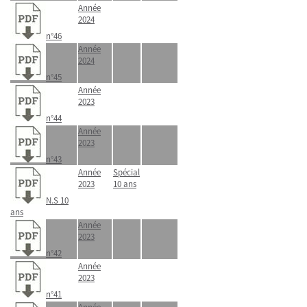
Année
2024
n°46
Année
2024
n°45
Année
2023
n°44
Année
2023
n°43
Année
Spécial
2023
10 ans
N.S 10
ans
Année
2023
n°42
Année
2023
n°41