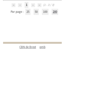
1
(1 - 3 / 3)
Par page :
25
50
100
200
CBN de Brest
pmb