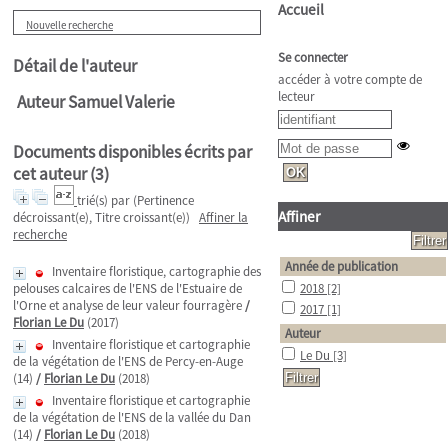
Accueil
Nouvelle recherche
Se connecter
Détail de l'auteur
accéder à votre compte de
lecteur
Auteur Samuel Valerie
Documents disponibles écrits par
cet auteur (
3
)
trié(s) par
(Pertinence
Affiner
décroissant(e), Titre croissant(e))
Affiner la
recherche
Année de publication
Inventaire floristique, cartographie des
pelouses calcaires de l'ENS de l'Estuaire de
2018
[2]
l'Orne et analyse de leur valeur fourragère
/
2017
[1]
Florian Le Du
(2017)
Auteur
Inventaire floristique et cartographie
Le Du
[3]
de la végétation de l'ENS de Percy-en-Auge
(14)
/
Florian Le Du
(2018)
Inventaire floristique et cartographie
de la végétation de l'ENS de la vallée du Dan
(14)
/
Florian Le Du
(2018)