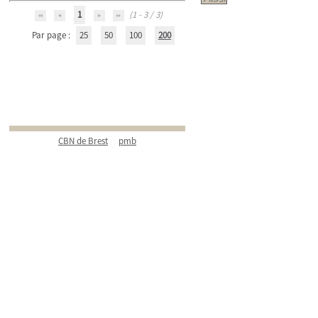
1
(1 - 3 / 3)
Par page :
25
50
100
200
CBN de Brest
pmb