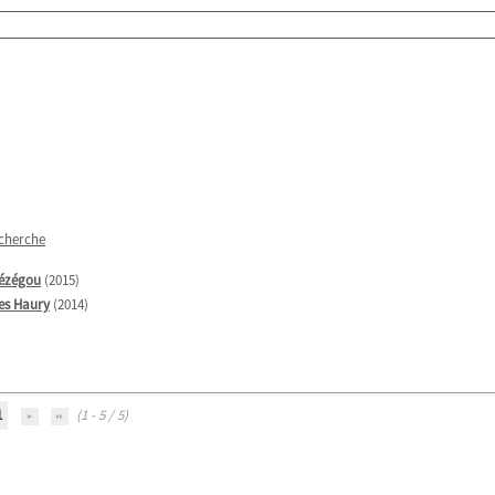
echerche
Jézégou
(2015)
es Haury
(2014)
1
(1 - 5 / 5)