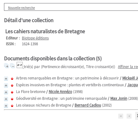
Nouvelle recherche
Détail d'une collection
Les cahiers naturalistes de Bretagne
Editeur :
Biotope éditions
ISSN :
1624-1398
Documents disponibles dans la collection (
5
)
trié(s) par
(Pertinence décroissant(e), Titre croissant(e))
Affiner la r
Arbres remarquables en Bretagne : un patrimoine à découvrir
/
Mickaël 
Espèces invasives en Bretagne : plantes et vertébrés continentaux
/
Jacqu
La Flore bretonne
/
Nicole Annézo
(1998)
Géodiversité en Bretagne : un patrimoine remarquable
/
Max Jonin
(2008)
Les oiseaux nicheurs de Bretagne
/
Bernard Cadiou
(2002)