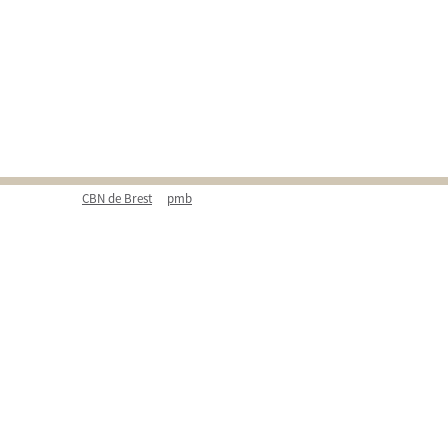
CBN de Brest
pmb