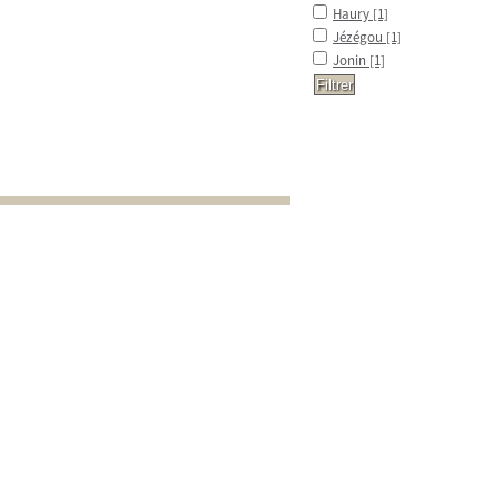
Haury
[1]
Jézégou
[1]
Jonin
[1]