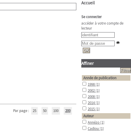
Accueil
Se connecter
accéder à votre compte de
lecteur
Affiner
Année de publication
1998
[1]
2002
[1]
2008
[1]
2014
[1]
2015
[1]
Par page :
25
50
100
200
Auteur
Annézo
[1]
Cadiou
[1]