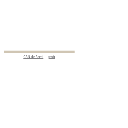
CBN de Brest
pmb