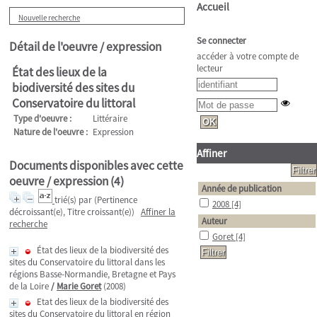
Accueil
Nouvelle recherche
Se connecter
Détail de l'oeuvre / expression
accéder à votre compte de
lecteur
État des lieux de la
biodiversité des sites du
Conservatoire du littoral
Type d'oeuvre :
Littéraire
Nature de l'oeuvre :
Expression
Affiner
Documents disponibles avec cette
oeuvre / expression (
4
)
Année de publication
trié(s) par
(Pertinence
2008
[4]
décroissant(e), Titre croissant(e))
Affiner la
Auteur
recherche
Goret
[4]
État des lieux de la biodiversité des
sites du Conservatoire du littoral dans les
régions Basse-Normandie, Bretagne et Pays
de la Loire
/
Marie Goret
(2008)
Etat des lieux de la biodiversité des
sites du Conservatoire du littoral en région