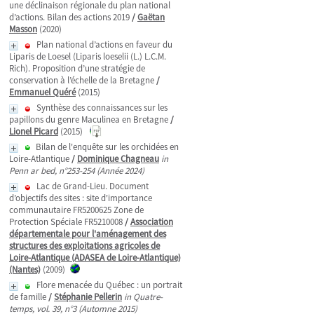
une déclinaison régionale du plan national
d’actions. Bilan des actions 2019
/
Gaëtan
Masson
(2020)
Plan national d’actions en faveur du
Liparis de Loesel (Liparis loeselii (L.) L.C.M.
Rich). Proposition d’une stratégie de
conservation à l’échelle de la Bretagne
/
Emmanuel Quéré
(2015)
Synthèse des connaissances sur les
papillons du genre Maculinea en Bretagne
/
Lionel Picard
(2015)
Bilan de l'enquête sur les orchidées en
Loire-Atlantique
/
Dominique Chagneau
in
Penn ar bed, n°253-254 (Année 2024)
Lac de Grand-Lieu. Document
d’objectifs des sites : site d'importance
communautaire FR5200625 Zone de
Protection Spéciale FR5210008
/
Association
départementale pour l'aménagement des
structures des exploitations agricoles de
Loire-Atlantique (ADASEA de Loire-Atlantique)
(Nantes)
(2009)
Flore menacée du Québec : un portrait
de famille
/
Stéphanie Pellerin
in Quatre-
temps, vol. 39, n°3 (Automne 2015)