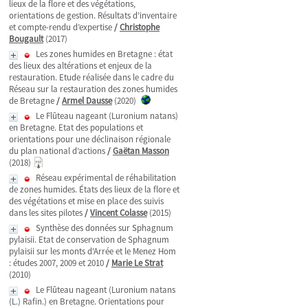
lieux de la flore et des végétations,
orientations de gestion. Résultats d’inventaire
et compte-rendu d’expertise
/
Christophe
Bougault
(2017)
Les zones humides en Bretagne : état
des lieux des altérations et enjeux de la
restauration. Etude réalisée dans le cadre du
Réseau sur la restauration des zones humides
de Bretagne
/
Armel Dausse
(2020)
Le Flûteau nageant (Luronium natans)
en Bretagne. Etat des populations et
orientations pour une déclinaison régionale
du plan national d’actions
/
Gaëtan Masson
(2018)
Réseau expérimental de réhabilitation
de zones humides. États des lieux de la flore et
des végétations et mise en place des suivis
dans les sites pilotes
/
Vincent Colasse
(2015)
Synthèse des données sur Sphagnum
pylaisii. Etat de conservation de Sphagnum
pylaisii sur les monts d'Arrée et le Menez Hom
: études 2007, 2009 et 2010
/
Marie Le Strat
(2010)
Le Flûteau nageant (Luronium natans
(L.) Rafin.) en Bretagne. Orientations pour