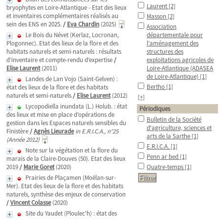
Laurent
[2]
bryophytes en Loire-Atlantique - Etat des lieux
et inventaires complémentaires réalisés au
Masson
[2]
sein des ENS en 2025.
/
Eva Chardin
(2025)
Association
Le Bois du Névet (Kerlaz, Locronan,
départementale pour
Plogonnec). Etat des lieux de la flore et des
l'aménagement des
habitats naturels et semi-naturels : résultats
structures des
d’inventaire et compte-rendu d’expertise
/
exploitations agricoles de
Elise Laurent
(2011)
Loire-Atlantique (ADASEA
de Loire-Atlantique)
[1]
Landes de Lan Vojo (Saint-Gelven) :
Bertho
[1]
état des lieux de la flore et des habitats
naturels et semi-naturels
/
Elise Laurent
(2012)
[+]
Lycopodiella inundata (L.) Holub. : état
Périodiques
des lieux et mise en place d’opérations de
Bulletin de la Société
gestion dans les Espaces naturels sensibles du
d'agriculture, sciences et
Finistère
/
Agnès Lieurade
in E.R.I.C.A., n°25
arts de la Sarthe
[1]
(Année 2012)
E.R.I.C.A.
[1]
Note sur la végétation et la flore du
Penn ar bed
[1]
marais de la Claire-Douves (50). Etat des lieux
2019
/
Marie Goret
(2020)
Quatre-temps
[1]
Prairies de Plaçamen (Moëlan-sur-
Mer). Etat des lieux de la flore et des habitats
naturels, synthèse des enjeux de conservation
/
Vincent Colasse
(2020)
Site du Yaudet (Ploulec'h) : état des