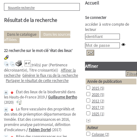
Accueil
Nouvelle recherche
Se connecter
Résultat de la recherche
accéder à votre compte de
lecteur
Dans le catalogue
Dans les sources
affiliées
22
recherche sur le mot-clé
'état des lieux'
trié(s) par
(Pertinence
Affiner
décroissant(e), Titre croissant(e))
Affiner la
recherche
Générer le flux rss de la recherche
Partager le résultat de cette recherche
Année de publication
2015
[5]
État des lieux de la biodiversité dans
2020
[5]
les Hauts-de-France 2019
/
Guillaume Bertho
2012
[2]
(2020)
2017
[2]
La flore vasculaire des propriétés et
1925
[1]
des sites de préemption départementaux de
Vendée. Etat des connaissances en 2016,
[+]
première analyse patrimonial, définition
Auteur
d'indicateurs
/
Fabien Dortel
(2017)
Colasse
[2]
Bilan des connaissances sur les