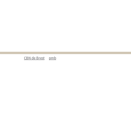
CBN de Brest
pmb