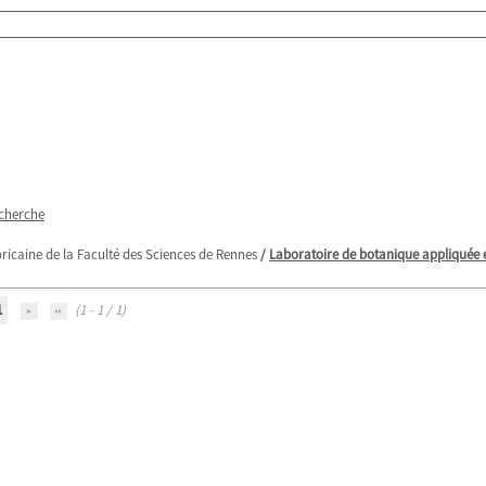
echerche
icaine de la Faculté des Sciences de Rennes
/
Laboratoire de botanique appliquée 
1
(1 - 1 / 1)