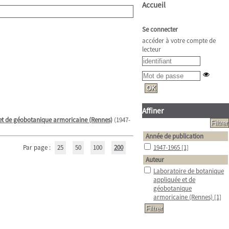
Accueil
Se connecter
accéder à votre compte de
lecteur
Affiner
et de géobotanique armoricaine (Rennes)
(1947-
Année de publication
Par page :
25
50
100
200
1947-1965
[1]
Auteur
Laboratoire de botanique
appliquée et de
géobotanique
armoricaine (Rennes)
[1]