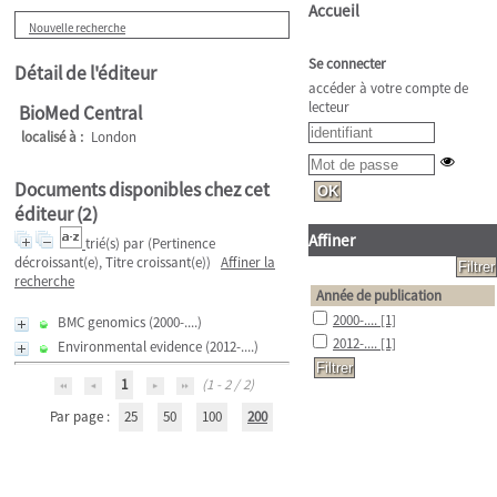
Accueil
Nouvelle recherche
Se connecter
Détail de l'éditeur
accéder à votre compte de
lecteur
BioMed Central
localisé à :
London
Documents disponibles chez cet
éditeur (
2
)
Affiner
trié(s) par
(Pertinence
décroissant(e), Titre croissant(e))
Affiner la
recherche
Année de publication
2000-....
[1]
BMC genomics
(2000-....)
2012-....
[1]
Environmental evidence
(2012-....)
1
(1 - 2 / 2)
Par page :
25
50
100
200