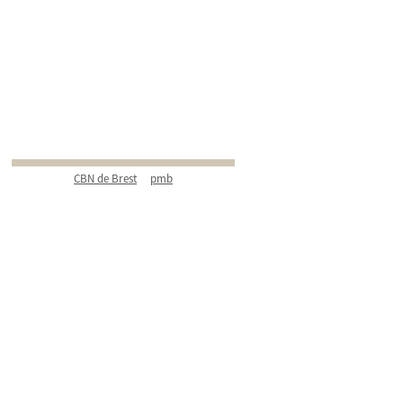
CBN de Brest
pmb