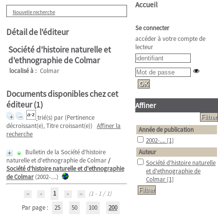
Accueil
Nouvelle recherche
Se connecter
Détail de l'éditeur
accéder à votre compte de
lecteur
Société d'histoire naturelle et
d'ethnographie de Colmar
localisé à :
Colmar
Documents disponibles chez cet
éditeur (
1
)
Affiner
trié(s) par
(Pertinence
décroissant(e), Titre croissant(e))
Affiner la
Année de publication
recherche
2002-....
[1]
Bulletin de la Société d'histoire
Auteur
naturelle et d'ethnographie de Colmar
/
Société d'histoire naturelle
Société d'histoire naturelle et d'ethnographie
et d'ethnographie de
de Colmar
(2002-....)
Colmar
[1]
1
(1 - 1 / 1)
Par page :
25
50
100
200