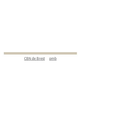
CBN de Brest
pmb