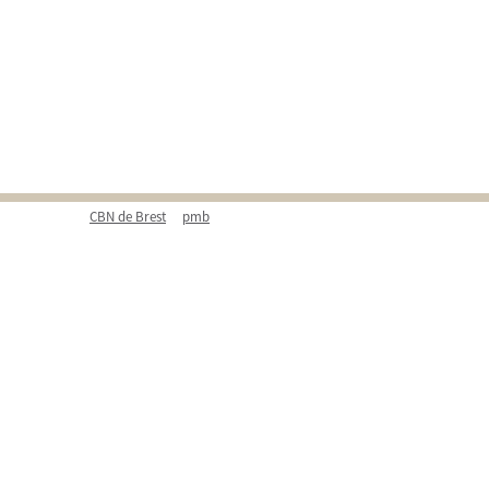
CBN de Brest
pmb