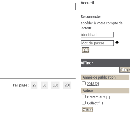
Accueil
Se connecter
accéder à votre compte de
lecteur
Affiner
Année de publication
2018
[2]
Par page :
25
50
100
200
Auteur
Bretemieux
[1]
Collectif
[1]