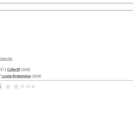
echerche
017
/
Collectif
(2018)
/
Louise Bretemieux
(2018)
1
(1 - 2 / 2)