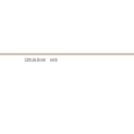
CBN de Brest
pmb