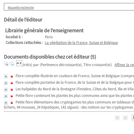
Nouvelle recherche
Détail de l'éditeur
Librairie générale de l'enseignement
localisé à :
Paris
Collections rattachées :
La végétation de la France, Suisse et Belgique
Documents disponibles chez cet éditeur (
5
)
trié(s) par
(Pertinence décroissant(e), Titre croissant(e))
Affiner la r
Flore complète illustrée en couleurs de France, Suisse et Belgique (compr
Flore complète portative de la France, de la Suisse et de la Belgique pou
Les halipèdes du Nord de la Bretagne (Finistère, Côtes-du-Nord, Ille-et-V
Petite flore contenant les plantes les plus communes ainsi que les plantes ut
Petite flore élémentaire des cryptogames les plus communs en tableaux d
lichens, 94 mousses, 24 hépatiques, 142 algues) : des notions sur les cryptogames