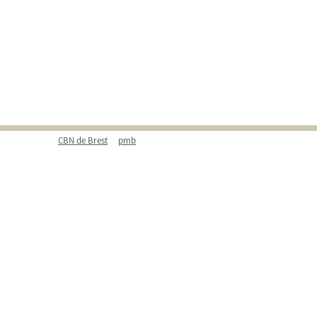
CBN de Brest
pmb