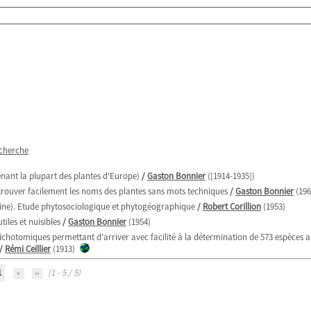
echerche
enant la plupart des plantes d'Europe)
/
Gaston Bonnier
([1914-1935])
r trouver facilement les noms des plantes sans mots techniques
/
Gaston Bonnier
(196
ilaine). Etude phytosociologique et phytogéographique
/
Robert Corillion
(1953)
iles et nuisibles
/
Gaston Bonnier
(1954)
ichotomiques permettant d'arriver avec facilité à la détermination de 573 espèces
/
Rémi Ceillier
(1913)
1
(1 - 5 / 5)