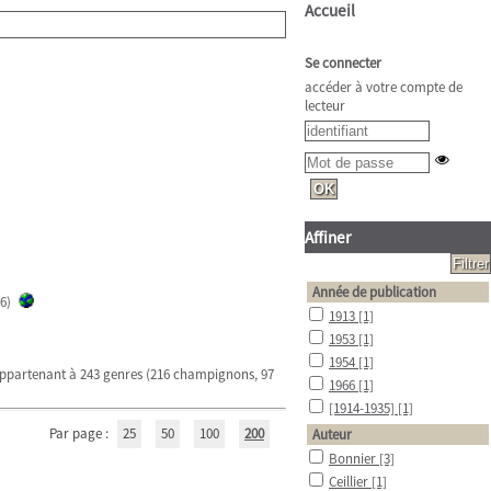
Accueil
Se connecter
accéder à votre compte de
lecteur
Affiner
Année de publication
6)
1913
[1]
1953
[1]
1954
[1]
 appartenant à 243 genres (216 champignons, 97
1966
[1]
[1914-1935]
[1]
Par page :
25
50
100
200
Auteur
Bonnier
[3]
Ceillier
[1]