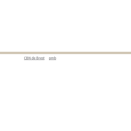
CBN de Brest
pmb