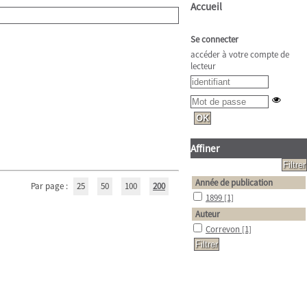
Accueil
Se connecter
accéder à votre compte de
lecteur
Affiner
Année de publication
Par page :
25
50
100
200
1899
[1]
Auteur
Correvon
[1]