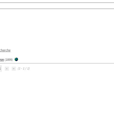
echerche
von
(1899)
1
(1 - 1 / 1)