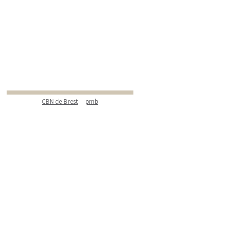
CBN de Brest
pmb