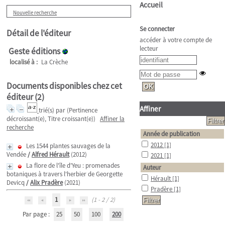
Accueil
Nouvelle recherche
Se connecter
Détail de l'éditeur
accéder à votre compte de
lecteur
Geste éditions
localisé à :
La Crèche
Documents disponibles chez cet
éditeur (
2
)
Affiner
trié(s) par
(Pertinence
décroissant(e), Titre croissant(e))
Affiner la
recherche
Année de publication
2012
[1]
Les 1544 plantes sauvages de la
Vendée
/
Alfred Hérault
(2012)
2021
[1]
La flore de l'île d'Yeu : promenades
Auteur
botaniques à travers l'herbier de Georgette
Hérault
[1]
Devicq
/
Alix Pradère
(2021)
Pradère
[1]
1
(1 - 2 / 2)
Par page :
25
50
100
200