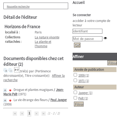
Accueil
Nouvelle recherche
Se connecter
Détail de l'éditeur
accéder à votre compte de
lecteur
Horizons de France
localisé à :
Paris
Collections
La nature vivante
rattachées :
La plante et
l'homme
Affiner
Documents disponibles chez cet
éditeur (
2
)
Année de publication
trié(s) par
(Pertinence
1959
[1]
décroissant(e), Titre croissant(e))
Affiner la
recherche
1971
[1]
Auteur
Drogue et plantes magiques
/
Jean-
Jaeger
[1]
Marie Pelt
(1971)
Pelt
[1]
La vie étrange des fleurs
/
Paul Jaeger
(1959)
1
(1 - 2 / 2)