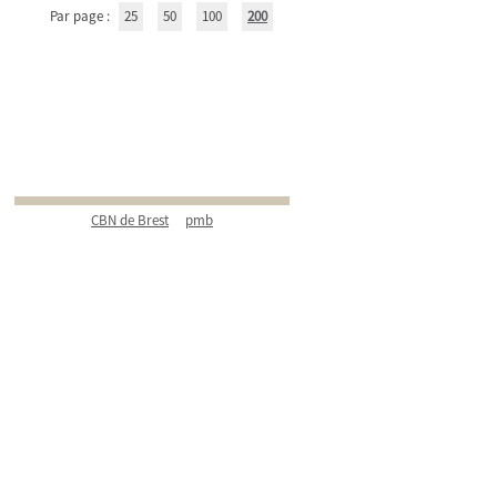
Par page :
25
50
100
200
CBN de Brest
pmb