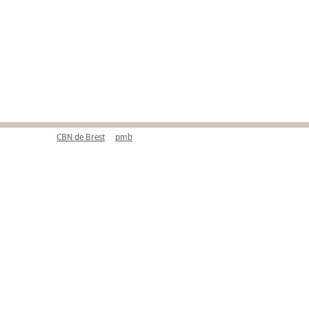
CBN de Brest
pmb