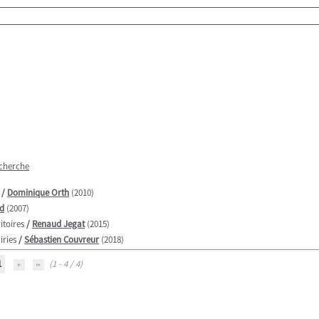
echerche
/
Dominique Orth
(2010)
d
(2007)
itoires
/
Renaud Jegat
(2015)
iries
/
Sébastien Couvreur
(2018)
1
(1 - 4 / 4)