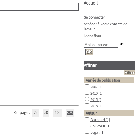
Accueil
Se connecter
accéder à votre compte de
lecteur
Affiner
Année de publication
2007
[1]
2010
[1]
2015
[1]
2018
[1]
Par page :
25
50
100
200
Auteur
Barnaud
[1]
Couvreur
[1]
Jegat
[1]