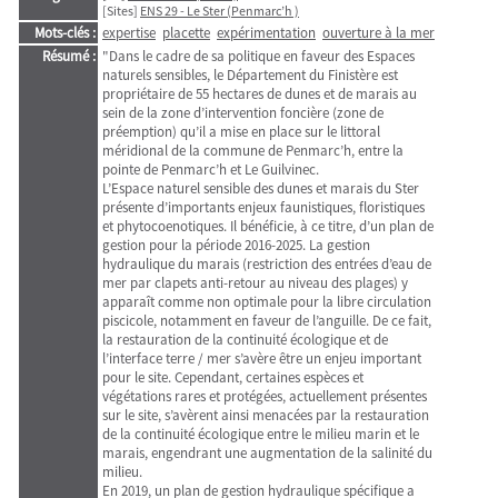
[Sites]
ENS 29 - Le Ster (Penmarc’h )
Mots-clés :
expertise
placette
expérimentation
ouverture à la mer
Résumé :
"Dans le cadre de sa politique en faveur des Espaces
naturels sensibles, le Département du Finistère est
propriétaire de 55 hectares de dunes et de marais au
sein de la zone d’intervention foncière (zone de
préemption) qu’il a mise en place sur le littoral
méridional de la commune de Penmarc’h, entre la
pointe de Penmarc’h et Le Guilvinec.
L’Espace naturel sensible des dunes et marais du Ster
présente d’importants enjeux faunistiques, floristiques
et phytocoenotiques. Il bénéficie, à ce titre, d’un plan de
gestion pour la période 2016-2025. La gestion
hydraulique du marais (restriction des entrées d’eau de
mer par clapets anti-retour au niveau des plages) y
apparaît comme non optimale pour la libre circulation
piscicole, notamment en faveur de l’anguille. De ce fait,
la restauration de la continuité écologique et de
l’interface terre / mer s’avère être un enjeu important
pour le site. Cependant, certaines espèces et
végétations rares et protégées, actuellement présentes
sur le site, s’avèrent ainsi menacées par la restauration
de la continuité écologique entre le milieu marin et le
marais, engendrant une augmentation de la salinité du
milieu.
En 2019, un plan de gestion hydraulique spécifique a