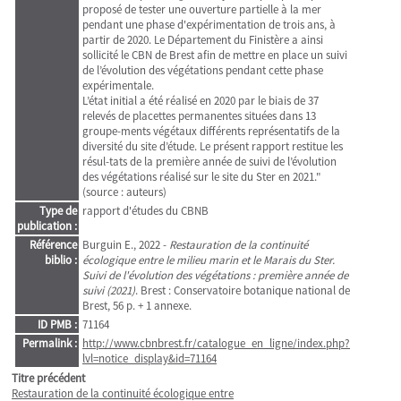
proposé de tester une ouverture partielle à la mer
pendant une phase d'expérimentation de trois ans, à
partir de 2020. Le Département du Finistère a ainsi
sollicité le CBN de Brest afin de mettre en place un suivi
de l’évolution des végétations pendant cette phase
expérimentale.
L’état initial a été réalisé en 2020 par le biais de 37
relevés de placettes permanentes situées dans 13
groupe-ments végétaux différents représentatifs de la
diversité du site d’étude. Le présent rapport restitue les
résul-tats de la première année de suivi de l’évolution
des végétations réalisé sur le site du Ster en 2021."
(source : auteurs)
Type de
rapport d'études du CBNB
publication :
Référence
Burguin E., 2022 -
Restauration de la continuité
biblio :
écologique entre le milieu marin et le Marais du Ster.
Suivi de l'évolution des végétations : première année de
suivi (2021)
. Brest : Conservatoire botanique national de
Brest, 56 p. + 1 annexe.
ID PMB :
71164
Permalink :
http://www.cbnbrest.fr/catalogue_en_ligne/index.php?
lvl=notice_display&id=71164
Titre précédent
Restauration de la continuité écologique entre