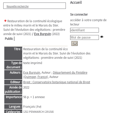
Accueil
Nouvelle recherche
Se connecter
accéder à votre compte de
Restauration de la continuité écologique
lecteur
entre le milieu marin et le Marais du Ster.
Suivi de l'évolution des végétations : première
année de suivi (2021)
/
Eva Burguin
(2022)
Public
Titre :
Restauration de la continuité écologique entre le milieu
marin et le Marais du Ster. Suivi de l'évolution des
végétations : première année de suivi (2021)
Type de
texte imprimé
document :
Auteurs :
Eva Burguin
, Auteur ;
Département du Finistère
(Quimper, France)
, Auteur
Editeur :
Brest : Conservatoire botanique national de Brest
Année de
2022
publication :
Importance
56 p. + 1 annexe
:
Langues :
Français (
fre
)
Catégories :
[ZG]
PENMARCH (29158)