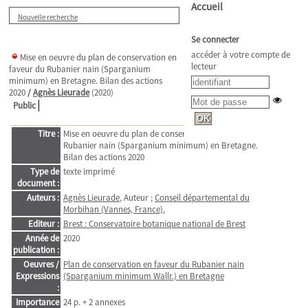
Accueil
Nouvelle recherche
Se connecter
accéder à votre compte de
Mise en oeuvre du plan de conservation en
lecteur
faveur du Rubanier nain (Sparganium
minimum) en Bretagne. Bilan des actions
2020
/
Agnès Lieurade
(2020)
Public
Titre :
Mise en oeuvre du plan de conservation en faveur du
Rubanier nain (Sparganium minimum) en Bretagne.
Bilan des actions 2020
Type de
texte imprimé
document :
Auteurs :
Agnès Lieurade
, Auteur ;
Conseil départemental du
Morbihan (Vannes, France)
,
Editeur :
Brest : Conservatoire botanique national de Brest
Année de
2020
publication :
Oeuvres /
Plan de conservation en faveur du Rubanier nain
Expressions
(Sparganium minimum Wallr.) en Bretagne
:
Importance
24 p. + 2 annexes