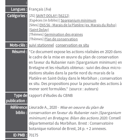
:
Langues :
Français (
fre
)
Catégories :
[ZG]
SAINT-DOLAY (56212)
[Espèces (in biblio)]
Sparganium minimum
[Sites]
ENS 56 - Marais de la Platière (ex. Marais du Roho)
(Saint Dolay)
[Thèmes]
Germination des graines
[Thèmes]
Plan de conservation
Mots-clés :
suivi stationnel
conservation ex situ
Résumé :
"Ce document expose les actions réalisées en 2020 dans
le cadre de la mise en œuvre du plan de conservation
en faveur du Rubanier nain (Sparganium minimum) en
Bretagne et les résultats obtenus : suivi des deux micro-
stations situées dans la partie nord du marais de la
Platière en Saint-Dolay dans le Morbihan ; conservation
ex situ. Des propositions pour la poursuite des actions à
mener sont formulées." (source : auteurs)
Type de
rapport d'études du CBNB
publication :
Référence
Lieurade A., 2020 -
Mise en oeuvre du plan de
biblio :
conservation en faveur du Rubanier nain (Sparganium
minimum) en Bretagne. Bilan des actions 2020
. Conseil
départemental du Morbihan. Brest : Conservatoire
botanique national de Brest, 24 p. + 2 annexes.
ID PMB :
70175