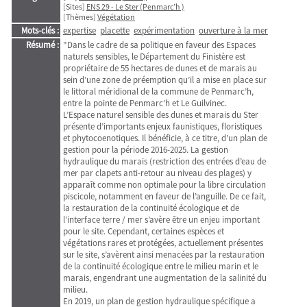
[Sites]
ENS 29 - Le Ster (Penmarc’h )
[Thèmes]
Végétation
Mots-clés :
expertise
placette
expérimentation
ouverture à la mer
Résumé :
"Dans le cadre de sa politique en faveur des Espaces
naturels sensibles, le Département du Finistère est
propriétaire de 55 hectares de dunes et de marais au
sein d’une zone de préemption qu’il a mise en place sur
le littoral méridional de la commune de Penmarc’h,
entre la pointe de Penmarc’h et Le Guilvinec.
L’Espace naturel sensible des dunes et marais du Ster
présente d’importants enjeux faunistiques, floristiques
et phytocoenotiques. Il bénéficie, à ce titre, d’un plan de
gestion pour la période 2016-2025. La gestion
hydraulique du marais (restriction des entrées d’eau de
mer par clapets anti-retour au niveau des plages) y
apparaît comme non optimale pour la libre circulation
piscicole, notamment en faveur de l’anguille. De ce fait,
la restauration de la continuité écologique et de
l’interface terre / mer s’avère être un enjeu important
pour le site. Cependant, certaines espèces et
végétations rares et protégées, actuellement présentes
sur le site, s’avèrent ainsi menacées par la restauration
de la continuité écologique entre le milieu marin et le
marais, engendrant une augmentation de la salinité du
milieu.
En 2019, un plan de gestion hydraulique spécifique a