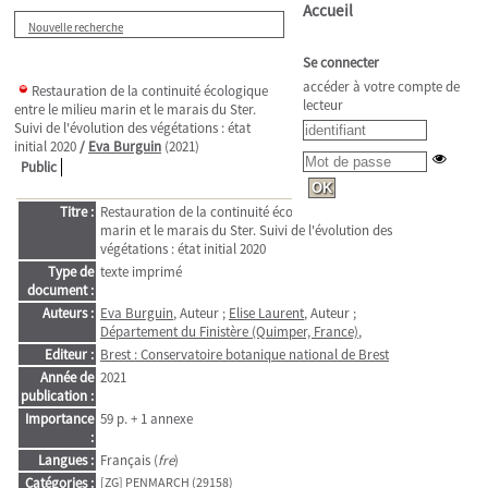
Accueil
Nouvelle recherche
Se connecter
accéder à votre compte de
Restauration de la continuité écologique
lecteur
entre le milieu marin et le marais du Ster.
Suivi de l'évolution des végétations : état
initial 2020
/
Eva Burguin
(2021)
Public
Titre :
Restauration de la continuité écologique entre le milieu
marin et le marais du Ster. Suivi de l'évolution des
végétations : état initial 2020
Type de
texte imprimé
document :
Auteurs :
Eva Burguin
, Auteur ;
Elise Laurent
, Auteur ;
Département du Finistère (Quimper, France)
,
Editeur :
Brest : Conservatoire botanique national de Brest
Année de
2021
publication :
Importance
59 p. + 1 annexe
:
Langues :
Français (
fre
)
Catégories :
[ZG]
PENMARCH (29158)