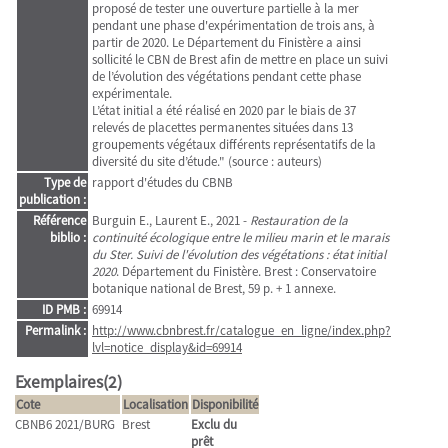
proposé de tester une ouverture partielle à la mer
pendant une phase d'expérimentation de trois ans, à
partir de 2020. Le Département du Finistère a ainsi
sollicité le CBN de Brest afin de mettre en place un suivi
de l’évolution des végétations pendant cette phase
expérimentale.
L’état initial a été réalisé en 2020 par le biais de 37
relevés de placettes permanentes situées dans 13
groupements végétaux différents représentatifs de la
diversité du site d’étude." (source : auteurs)
Type de
rapport d'études du CBNB
publication :
Référence
Burguin E., Laurent E., 2021 -
Restauration de la
biblio :
continuité écologique entre le milieu marin et le marais
du Ster. Suivi de l'évolution des végétations : état initial
2020
. Département du Finistère. Brest : Conservatoire
botanique national de Brest, 59 p. + 1 annexe.
ID PMB :
69914
Permalink :
http://www.cbnbrest.fr/catalogue_en_ligne/index.php?
lvl=notice_display&id=69914
Exemplaires(2)
Cote
Localisation
Disponibilité
CBNB6 2021/BURG
Brest
Exclu du
prêt