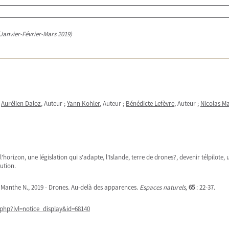
(Janvier-Février-Mars 2019)
;
Aurélien Daloz
, Auteur ;
Yann Kohler
, Auteur ;
Bénédicte Lefèvre
, Auteur ;
Nicolas M
horizon, une législation qui s'adapte, l'Islande, terre de drones?, devenir télpilote, u
ution.
B., Manthe N., 2019 - Drones. Au-delà des apparences.
Espaces naturels,
65
: 22-37.
php?lvl=notice_display&id=68140