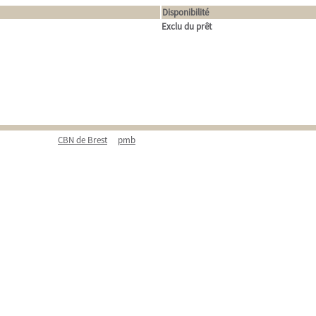
Disponibilité
Exclu du prêt
CBN de Brest
pmb