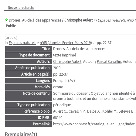
Nouvelle recherche
Drones. Au-delà des apparences
/
Christophe Aulert
in Espaces naturels, n°65 
Public
[article]
in
Espaces naturels
>
n°65 (Janvier-Février-Mars 2019)
. - pp. 22-37
Titre :
Drones. Au-delà des apparences
Type de document :
texte imprimé
Auteurs :
Christophe Aulert
, Auteur ;
Pascal Cavallin
, Auteur 
Année de publication :
2019
Article en page(s) :
pp. 22-37
Langues :
Français (
fre
)
Mots-clés :
drone
Note de contenu :
Sommaire du dossier : Objet volant non identifié à l'
drone à tout faire et un domaine en constante évol
Type de publication :
périodique
Référence biblio :
Aulert C., Cavallin P., Daloz A., Kohler Y., Lefèvre 
ID PMB :
68140
Permalink :
http://www.cbnbrest.fr/catalogue_en_ligne/index.
Exemplaires(1)