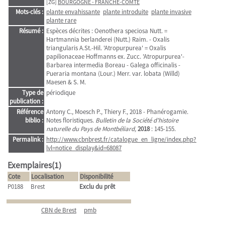
[ZG]
BOURGOGNE - FRANCHE-COMTE
Mots-clés :
plante envahissante
plante introduite
plante invasive
plante rare
Résumé :
Espèces décrites : Oenothera speciosa Nutt. =
Hartmannia berlanderei (Nutt.) Raim. - Oxalis
triangularis A.St.-Hil. 'Atropurpurea' = Oxalis
papilionaceae Hoffmanns ex. Zucc. 'Atropurpurea'-
Barbarea intermedia Boreau - Galega officinalis -
Pueraria montana (Lour.) Merr. var. lobata (Willd)
Maesen & S. M.
Type de
périodique
publication :
Référence
Antony C., Moesch P., Thiery F., 2018 - Phanérogamie.
biblio :
Notes floristiques.
Bulletin de la Société d'histoire
naturelle du Pays de Montbéliard,
2018
: 145-155.
Permalink :
http://www.cbnbrest.fr/catalogue_en_ligne/index.php?
lvl=notice_display&id=68087
Exemplaires(1)
Cote
Localisation
Disponibilité
P0188
Brest
Exclu du prêt
CBN de Brest
pmb