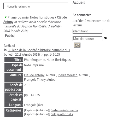
Accueil
Nouvelle recherche
Se connecter
Phanérogamie. Notes floristiques
/
Claude
accéder à votre compte de
Antony
in Bulletin de la Société d'histoire
lecteur
naturelle du Pays de Montbéliard, bulletin
2018 (Année 2018)
Public
[article]
in
Bulletin de la Société d'histoire naturelle du Pays de Montbéliard
>
bulletin 2018 (Année 2018)
. - pp. 145-155
Titre :
Phanérogamie. Notes floristiques
Type de
texte imprimé
document :
Auteurs :
Claude Antony
, Auteur ;
Pierre Moesch
, Auteur ;
François Thiery
, Auteur
Année de
2018
publication :
Article en
pp. 145-155
page(s) :
Langues :
Français (
fre
)
Catégories :
[Espèces (in biblio)]
Barbarea intermedia
[Espèces (in biblio)]
Galega officinalis