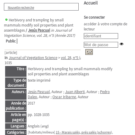
Accueil
Nouvelle recherche
Se connecter
Herbivory and trampling by small
accéder à votre compte de
mammals modify soil properties and plant
lecteur
assemblages
/
Jesús Pascual
in Journal of
Vegetation Science, vol. 28, n°5 (Année 2017)
Public
[article]
in
Journal of Vegetation Science
>
vol. 28, n°5 (Année 2017)
. - pp. 1028-
1035
Titre :
Herbivory and trampling by small mammals modify
soil properties and plant assemblages
Type de
texte imprimé
document :
Auteurs :
Jesús Pascual
, Auteur ;
Juan Alberti
, Auteur ;
Pedro
Daleo
, Auteur ;
Oscar Iribarne
, Auteur
Année de
2017
publication :
Article en
pp. 1028-1035
page(s) :
Langues :
Anglais (
eng
)
Catégories :
[habitats/milieux]
15 - Marais salés, prés salés (schorres),