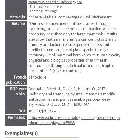
steppes salées et fourrés sur gypse
[Thèmes]
Mammifère
[Thèmes]
Pâturage
Mots-clés :
richesse végétale
compactage du sol
piétinement
Résumé :
"Our results show how small herbivores, through
trampling, are able to drive soil compaction, an effect
previously described only for large mammals. Results
also show that small mammals can control salt marsh
primary production, reduce species richness and
modify the composition of plant species through
herbivory. Small mammal herbivores, thus, can modify
physical and biological properties of salt marsh
communities through both trophic and non-trophic
mechanisms." (source : auteurs)
Type de
périodique
publication :
Référence
Pascual J., Alberti J., Daleo P., Iribarne O., 2017 -
biblio :
Herbivory and trampling by small mammals modify
soil properties and plant assemblages.
Journal of
Vegetation Science,
28
(5) : 1028-1035.
DOI :
10.1111/jvs.12562
Permalink :
http://www.cbnbrest.fr/catalogue_en_ligne/index.php?
lvl=notice_display&id=65868
Exemplaires(0)