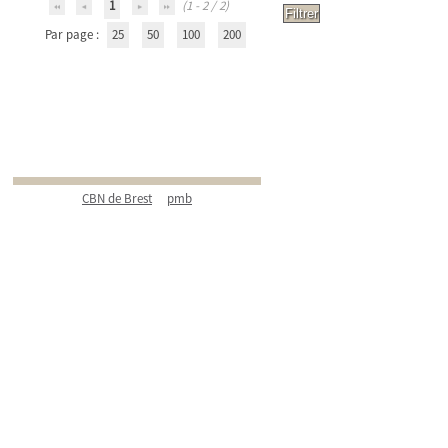
1
(1 - 2 / 2)
Par page :
25
50
100
200
CBN de Brest
pmb