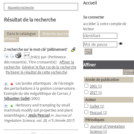
Accueil
Nouvelle recherche
Se connecter
Résultat de la recherche
accéder à votre compte de
lecteur
Dans le catalogue
Dans les sources
affiliées
2
recherche sur le mot-clé
'piétinement'
trié(s) par
(Pertinence
décroissant(e), Titre croissant(e))
Affiner la
Affiner
recherche
Générer le flux rss de la recherche
Partager le résultat de cette recherche
Année de publication
Les landes atlantiques : de l'écologie
2001
[1]
des perturbations à la gestion conservatoire.
2017
[1]
Exemple du site mégalithique de Carnac
/
Sébastien Gallet
(2001)
Auteur
Herbivory and trampling by small
Gallet
[1]
mammals modify soil properties and plant
Pascual
[1]
assemblages
/
Jesús Pascual
in Journal of
Périodiques
Vegetation Science, vol. 28, n°5 (Année 2017)
Journal of Vegetation
Science
[1]