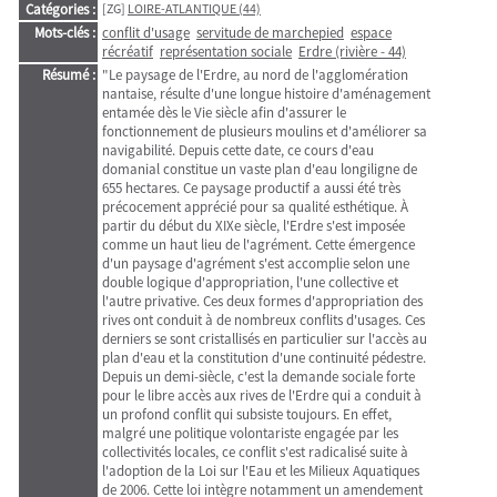
Catégories :
[ZG]
LOIRE-ATLANTIQUE (44)
Mots-clés :
conflit d'usage
servitude de marchepied
espace
récréatif
représentation sociale
Erdre (rivière - 44)
Résumé :
"Le paysage de l'Erdre, au nord de l'agglomération
nantaise, résulte d'une longue histoire d'aménagement
entamée dès le Vie siècle afin d'assurer le
fonctionnement de plusieurs moulins et d'améliorer sa
navigabilité. Depuis cette date, ce cours d'eau
domanial constitue un vaste plan d'eau longiligne de
655 hectares. Ce paysage productif a aussi été très
précocement apprécié pour sa qualité esthétique. À
partir du début du XIXe siècle, l'Erdre s'est imposée
comme un haut lieu de l'agrément. Cette émergence
d'un paysage d'agrément s'est accomplie selon une
double logique d'appropriation, l'une collective et
l'autre privative. Ces deux formes d'appropriation des
rives ont conduit à de nombreux conflits d'usages. Ces
derniers se sont cristallisés en particulier sur l'accès au
plan d'eau et la constitution d'une continuité pédestre.
Depuis un demi-siècle, c'est la demande sociale forte
pour le libre accès aux rives de l'Erdre qui a conduit à
un profond conflit qui subsiste toujours. En effet,
malgré une politique volontariste engagée par les
collectivités locales, ce conflit s'est radicalisé suite à
l'adoption de la Loi sur l'Eau et les Milieux Aquatiques
de 2006. Cette loi intègre notamment un amendement