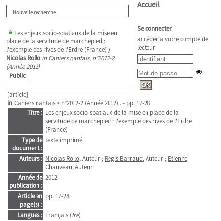
Accueil
Nouvelle recherche
Se connecter
Les enjeux socio-spatiaux de la mise en
accéder à votre compte de
place de la servitude de marchepied :
lecteur
l'exemple des rives de l'Erdre (France)
/
Nicolas Rollo
in Cahiers nantais, n°2012-2
(Année 2012)
Public
[article]
in
Cahiers nantais
>
n°2012-2 (Année 2012)
. - pp. 17-28
Titre :
Les enjeux socio-spatiaux de la mise en place de la
servitude de marchepied : l'exemple des rives de l'Erdre
(France)
Type de
texte imprimé
document :
Auteurs :
Nicolas Rollo
, Auteur ;
Régis Barraud
, Auteur ;
Etienne
Chauveau
, Auteur
Année de
2012
publication :
Article en
pp. 17-28
page(s) :
Langues :
Français (
fre
)