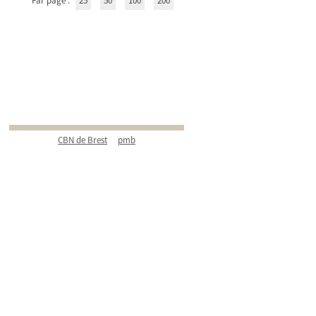
Par page :
25
50
100
200
CBN de Brest
pmb