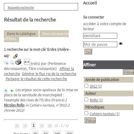
Accueil
Nouvelle recherche
Se connecter
Résultat de la recherche
accéder à votre compte de
lecteur
Dans le catalogue
Dans les sources
affiliées
1
recherche sur le mot-clé
'Erdre (rivière -
44)'
trié(s) par
(Pertinence
Affiner
décroissant(e), Titre croissant(e))
Affiner la
recherche
Générer le flux rss de la recherche
Partager le résultat de cette recherche
Année de publication
2012
[1]
Les enjeux socio-spatiaux de la mise en
Auteur
place de la servitude de marchepied :
l'exemple des rives de l'Erdre (France)
/
Rollo
[1]
Nicolas Rollo
in Cahiers nantais, n°2012-2
Périodiques
(Année 2012)
Cahiers nantais
[1]
1
(1 - 1 / 1)