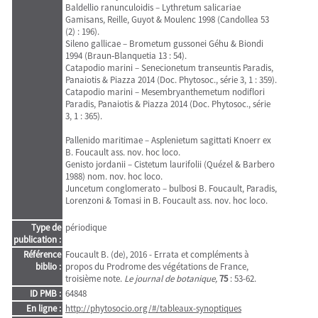
Baldellio ranunculoidis – Lythretum salicariae
Gamisans, Reille, Guyot & Moulenc 1998 (Candollea 53
(2) : 196).
Sileno gallicae – Brometum gussonei Géhu & Biondi
1994 (Braun‑Blanquetia 13 : 54).
Catapodio marini – Senecionetum transeuntis Paradis,
Panaiotis & Piazza 2014 (Doc. Phytosoc., série 3, 1 : 359).
Catapodio marini – Mesembryanthemetum nodiflori
Paradis, Panaiotis & Piazza 2014 (Doc. Phytosoc., série
3, 1 : 365).
Pallenido maritimae – Asplenietum sagittati Knoerr ex
B. Foucault ass. nov. hoc loco.
Genisto jordanii – Cistetum laurifolii (Quézel & Barbero
1988) nom. nov. hoc loco.
Juncetum conglomerato – bulbosi B. Foucault, Paradis,
Lorenzoni & Tomasi in B. Foucault ass. nov. hoc loco.
Type de
périodique
publication :
Référence
Foucault B. (de), 2016 - Errata et compléments à
biblio :
propos du Prodrome des végétations de France,
troisième note.
Le journal de botanique,
75
: 53-62.
ID PMB :
64848
En ligne :
http://phytosocio.org/#/tableaux-synoptiques