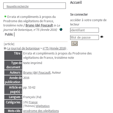
Accueil
Nouvelle recherche
Se connecter
Errata et compléments à propos du
accéder à votre compte de
Prodrome des végétations de France,
lecteur
troisième note
/
Bruno (de) Foucault
in Le
journal de botanique, n°75 (Année 2016)
Public
[article]
in
Le journal de botanique
>
n°75 (Année 2016)
. - pp. 53-62
Titre :
Errata et compléments à propos du Prodrome des
végétations de France, troisième note
Type de
texte imprimé
document :
Auteurs :
Bruno (de) Foucault
, Auteur
Année de
2016
publication :
Article en
pp. 53-62
page(s) :
Langues :
Français (
fre
)
Catégories :
[ZG]
France
[Thèmes]
Végétation
Mots-clés :
prodrome des végétations