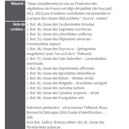
Résumé :
"Deux compléments/errata au Prodrome des
végétations de France ont déjà été publiés (de Foucault,
2011, 2013);une troisième contribution est présentée ici
à propos des classes déjà publiées." (source : auteur)
Note de
J. Bot. 48, classe des Cardaminetea hirsutae
contenu :
J. Bot. 50, classe des Saginetea maritimae
J. Bot. 52, classe des Littorelletea uniflorae
J. Bot. 53, classe des Filipendulo ulmariae –
Convolvuletea sepium
J. Bot. 56, classe des Oxycocco – Sphagnetea
magellanici (avec l’accord de G. Thébaud)
J. Bot. 57, classe des Cisto ladaniferi – Lavanduletea
stoechadis
J. Bot. 58, classe des Sisymbrietea officinalis
J. Bot. 59, classe des Agrostietea stoloniferae
J. Bot. 60, classe des Betulo – Alnetea viridis
J. Bot. 61, classe des Mulgedio – Aconitetea variegati
J. Bot. 63, classe des Juncetea bufonii
J. Bot. 64, classe des Cytisetea scopario – striati
J. Bot. 66, classe des Franguletea alni
Salicetum pentandro – atrocinereae Thébaud, Roux,
Bernard & Delcoigne 2014 (Guide d’identification… :
224).
Acta Bot. Gallica: Botany Letters 161 (4), classe des
Parietarietea judaicae .