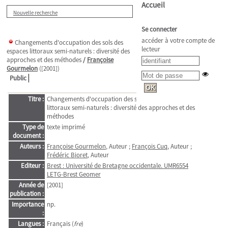
Accueil
Nouvelle recherche
Se connecter
accéder à votre compte de
Changements d'occupation des sols des
lecteur
espaces littoraux semi-naturels : diversité des
approches et des méthodes
/
Françoise
Gourmelon
([2001])
Public
Titre :
Changements d'occupation des sols des espaces
littoraux semi-naturels : diversité des approches et des
méthodes
Type de
texte imprimé
document :
Auteurs :
Françoise Gourmelon
, Auteur ;
François Cuq
, Auteur ;
Frédéric Bioret
, Auteur
Editeur :
Brest : Université de Bretagne occidentale. UMR6554
LETG-Brest Geomer
Année de
[2001]
publication :
Importance
np.
:
Langues :
Français (
fre
)