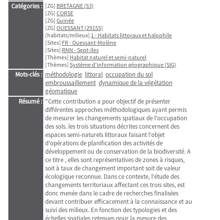
Catégories :
[ZG]
BRETAGNE (53)
[ZG]
CORSE
[ZG]
Guinée
[ZG]
OUESSANT (29155)
[habitats/milieux]
1 - Habitats littoraux et halophile
[Sites]
FR - Ouessant-Molène
[Sites]
RNN - Sept-Iles
[Thèmes]
Habitat naturel et semi-naturel
[Thèmes]
Système d'information géographique (SIG)
Mots-clés :
méthodologie
littoral
occupation du sol
embroussaillement
dynamique de la végétation
géomatique
Résumé :
"Cette contribution a pour objectif de présenter
différentes approches méthodologiques ayant permis
de mesurer les changements spatiaux de l'occupation
des sols. les trois situations décrites concernent des
espaces semi-naturels littoraux faisant l'objet
d'opérations de planification des activités de
développement ou de conservation de la biodiversité. A
ce titre , elles sont représentatives de zones à risques,
soit à taux de changement important soit de valeur
écologique reconnue. Dans ce contexte, l'étude des
changements territoriaux affectant ces trois sites, est
donc menée dans le cadre de recherches finalisées
devant contribuer efficacement à la connaissance et au
suivi des milieux. En fonction des typologies et des
échelles spatiales retenues pour la mesure des