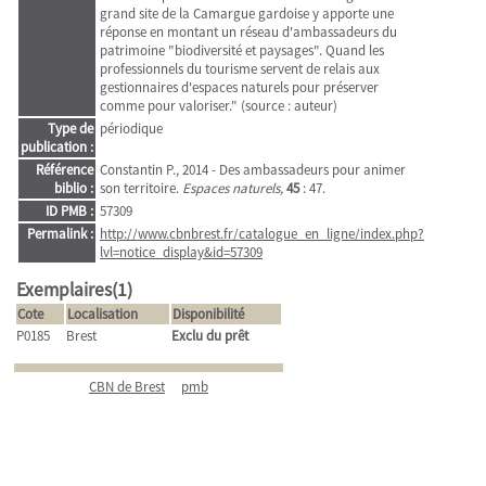
grand site de la Camargue gardoise y apporte une
réponse en montant un réseau d'ambassadeurs du
patrimoine "biodiversité et paysages". Quand les
professionnels du tourisme servent de relais aux
gestionnaires d'espaces naturels pour préserver
comme pour valoriser." (source : auteur)
Type de
périodique
publication :
Référence
Constantin P., 2014 - Des ambassadeurs pour animer
biblio :
son territoire.
Espaces naturels,
45
: 47.
ID PMB :
57309
Permalink :
http://www.cbnbrest.fr/catalogue_en_ligne/index.php?
lvl=notice_display&id=57309
Exemplaires(1)
Cote
Localisation
Disponibilité
P0185
Brest
Exclu du prêt
CBN de Brest
pmb