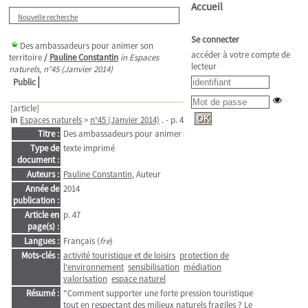
Accueil
Nouvelle recherche
Se connecter
Des ambassadeurs pour animer son
accéder à votre compte de
territoire
/
Pauline Constantin
in Espaces
lecteur
naturels, n°45 (Janvier 2014)
Public
[article]
in
Espaces naturels
>
n°45 (Janvier 2014)
. - p. 47
Titre :
Des ambassadeurs pour animer son territoire
Type de
texte imprimé
document :
Auteurs :
Pauline Constantin
, Auteur
Année de
2014
publication :
Article en
p. 47
page(s) :
Langues :
Français (
fre
)
Mots-clés :
activité touristique et de loisirs
protection de
l'environnement
sensibilisation
médiation
valorisation
espace naturel
Résumé :
"Comment supporter une forte pression touristique
tout en respectant des milieux naturels fragiles ? Le