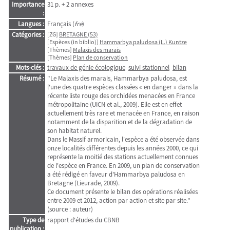
Importance
31 p. + 2 annexes
:
Langues :
Français (
fre
)
Catégories :
[ZG]
BRETAGNE (53)
[Espèces (in biblio)]
Hammarbya paludosa (L.) Kuntze
[Thèmes]
Malaxis des marais
[Thèmes]
Plan de conservation
Mots-clés :
travaux de génie écologique
suivi stationnel
bilan
Résumé :
"Le Malaxis des marais, Hammarbya paludosa, est
l'une des quatre espèces classées « en danger » dans la
récente liste rouge des orchidées menacées en France
métropolitaine (UICN et al., 2009). Elle est en effet
actuellement très rare et menacée en France, en raison
notamment de la disparition et de la dégradation de
son habitat naturel.
Dans le Massif armoricain, l'espèce a été observée dans
onze localités différentes depuis les années 2000, ce qui
représente la moitié des stations actuellement connues
de l'espèce en France. En 2009, un plan de conservation
a été rédigé en faveur d'Hammarbya paludosa en
Bretagne (Lieurade, 2009).
Ce document présente le bilan des opérations réalisées
entre 2009 et 2012, action par action et site par site."
(source : auteur)
Type de
rapport d'études du CBNB
publication :