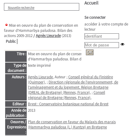
Accueil
Nouvelle recherche
Se connecter
accéder à votre compte de
Mise en oeuvre du plan de conservation en
lecteur
faveur d’Hammarbya paludosa. Bilan des
actions 2009-2012
/
Agnès Lieurade
(2013)
Public
Titre :
Mise en oeuvre du plan de conservation en faveur
d’Hammarbya paludosa. Bilan des actions 2009-2012
Type de
texte imprimé
document :
Auteurs :
Agnès Lieurade
, Auteur ;
Conseil général du Finistère
(Quimper)
, ;
Direction régionale de l'environnement, de
l'aménagement et du logement. Région Bretagne
(DREAL de Bretagne) (Rennes, France)
, ;
Conseil
régional de Bretagne (Rennes, France)
,
Editeur :
Brest : Conservatoire botanique national de Brest
Année de
2013
publication :
Oeuvres /
Plan de conservation en faveur du Malaxis des marais
Expressions
(Hammarbya paludosa (L.) Kuntze) en Bretagne
: